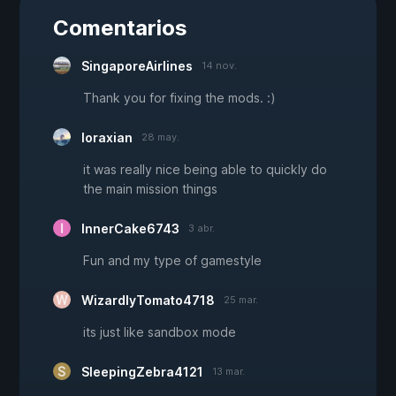
Comentarios
SingaporeAirlines
14 nov.
Thank you for fixing the mods. :)
loraxian
28 may.
it was really nice being able to quickly do
the main mission things
InnerCake6743
3 abr.
Fun and my type of gamestyle
WizardlyTomato4718
25 mar.
its just like sandbox mode
SleepingZebra4121
13 mar.