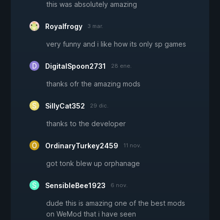
this was absolutely amazing
Royalfrogy
3 mar.
very funny and i like how its only sp games
DigitalSpoon2731
28 ene.
thanks ofr the amazing mods
SillyCat352
29 dic.
thanks to the developer
OrdinaryTurkey2459
11 nov.
got tonk blew up orphanage
SensibleBee1923
6 nov.
dude this is amazing one of the best mods
on WeMod that i have seen