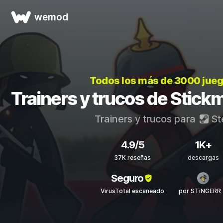
wemod
Todos los más de 3000 jue
Trainers y trucos de Stic
Trainers y trucos para
St
4.9/5
1K+
37K reseñas
descargas
Seguro
VirusTotal escaneado
por STiNGERR