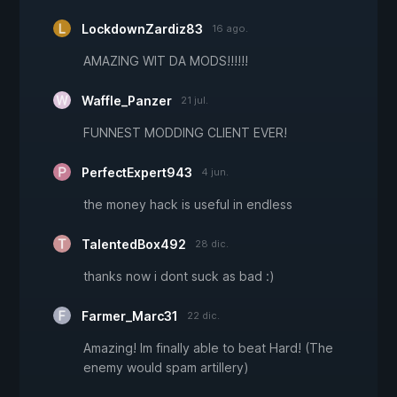
LockdownZardiz83
16 ago.
AMAZING WIT DA MODS!!!!!!
Waffle_Panzer
21 jul.
FUNNEST MODDING CLIENT EVER!
PerfectExpert943
4 jun.
the money hack is useful in endless
TalentedBox492
28 dic.
thanks now i dont suck as bad :)
Farmer_Marc31
22 dic.
Amazing! Im finally able to beat Hard! (The
enemy would spam artillery)