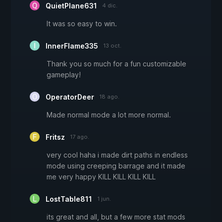
QuietPlane631
4 dic.
It was so easy to win.
InnerFlame335
13 oct.
Thank you so much for a fun customizable
gameplay!
OperatorDeer
18 ago.
Made normal mode a lot more normal.
Fritsz
17 ago.
very cool haha i made dirt paths in endless
mode using creeping barrage and it made
me very happy KILL KILL KILL KILL
LostTable811
1 jun.
its great and all, but a few more stat mods