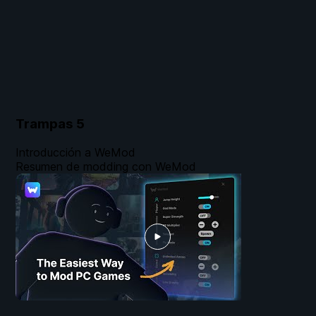
Trampas
5
Introducción a WeMod
Resumen de modding con WeMod