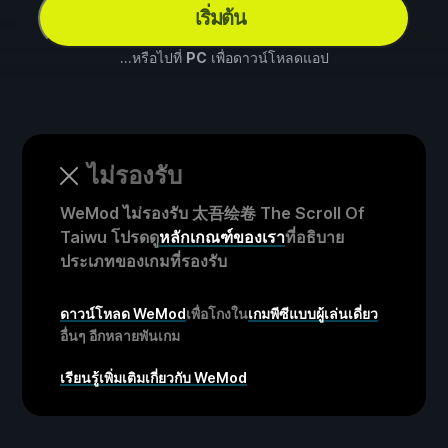
เริ่มต้น
...หรือไปที่
PC
เพื่อดาวน์โหลดแอป
ไม่รองรับ
WeMod ไม่รองรับ 太吾绘卷 The Scroll Of
Taiwu โปรดดู
หลักเกณฑ์ของเรา
ที่อธิบาย
ประเภทของเกมที่รองรับ
ดาวน์โหลด WeMod
เพื่อโกงใน
เกมพีซีแบบผู้เล่นเดี่ยว
อื่นๆ อีกหลายพันเกม
เรียนรู้เพิ่มเติมเกี่ยวกับ WeMod