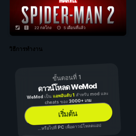
22 กลโกง
5 เดือนที่แล้ว
วิธีการทำงาน
ขั้นตอนที่ 1
ดาวน์โหลด WeMod
สำหรับ mod และ
แอพอันดับ 1
เป็น
WeMod
3000+ เกม
cheats ของ
เริ่มต้น
เพื่อดาวน์โหลดแอป
PC
...หรือไปที่