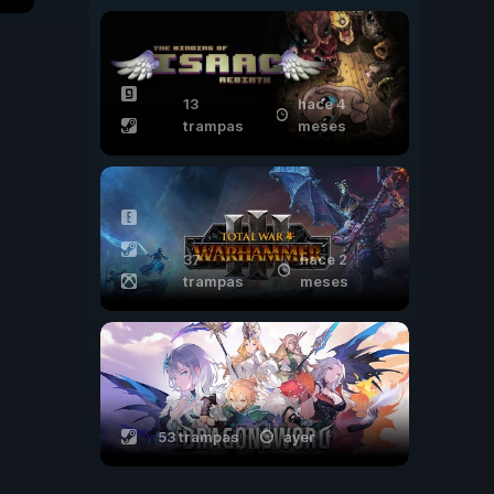
13
hace 4
trampas
meses
37
hace 2
trampas
meses
53 trampas
ayer