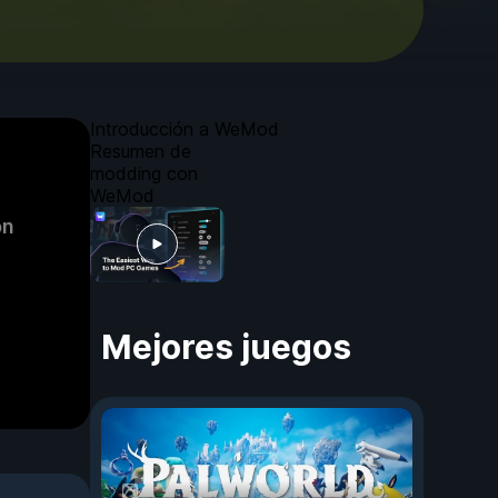
Introducción a WeMod
Resumen de
modding con
WeMod
on
Mejores juegos