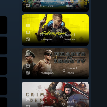
56
hace 25
trampas
días
53
hace 3
trampas
meses
35
hace 1
trampas
mes
12
hace 3
trampas
días