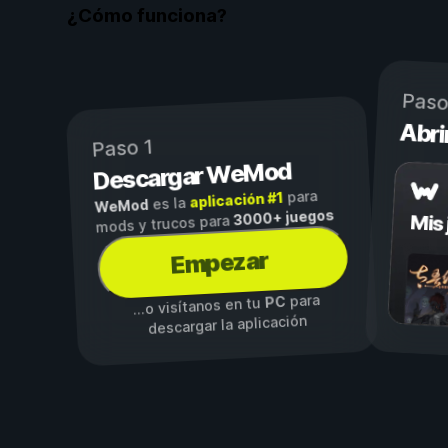
¿Cómo funciona?
Paso
Abri
Paso 1
Descargar WeMod
para
aplicación #1
es la
WeMod
3000+ juegos
Mis
mods y trucos para
Empezar
para
PC
...o visítanos en tu
descargar la aplicación