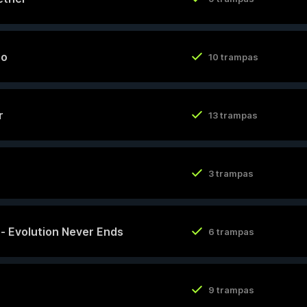
ro
10 trampas
r
13 trampas
3 trampas
y - Evolution Never Ends
6 trampas
9 trampas