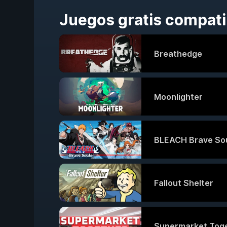
Juegos gratis compati
Breathedge
Moonlighter
BLEACH Brave So
Fallout Shelter
Supermarket Tog