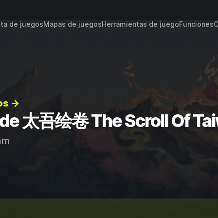
sta de juegos
Mapas de juegos
Herramientas de juego
Funciones
C
os →
s de 太吾绘卷 The Scroll Of Ta
am