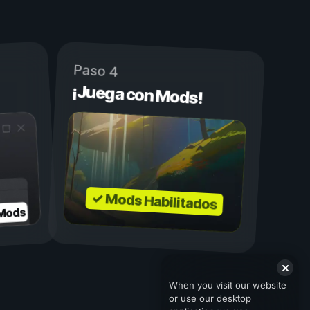
Paso 4
¡Juega con Mods!
✓ Mods Habilitados
 Mods
When you visit our website
or use our desktop