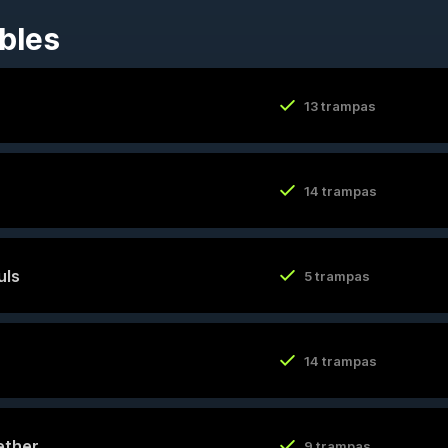
bles
13 trampas
14 trampas
uls
5 trampas
14 trampas
ether
9 trampas