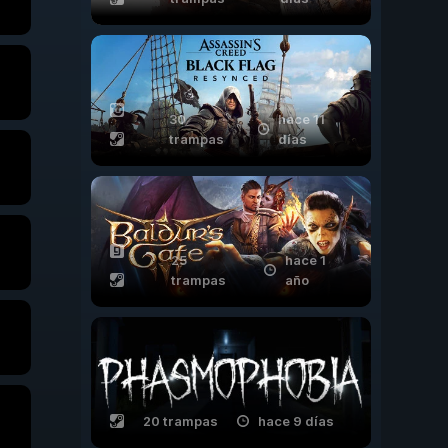
30
hace 11
trampas
días
25
hace 1
trampas
año
20 trampas
hace 9 días