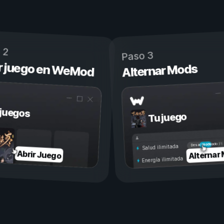
 2
Paso 3
r juego en WeMod
Alternar Mods
 juegos
Tu juego
Activado
Desactivado
Salud ilimitada
Alternar
Abrir Juego
Energía ilimitada