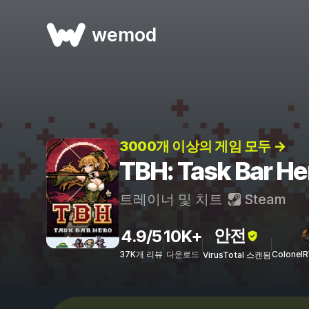
wemod
3000개 이상의 게임 모두 →
TBH: Task Bar
트레이너 및 치트
Steam
안전
4.9/5
10K+
37K개 리뷰
다운로드
Colonel
VirusTotal 스캔됨