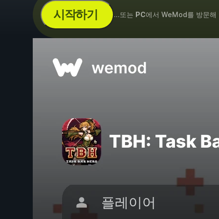
시작하기
...또는
PC
에서 WeMod를 방문해