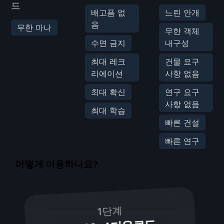
드
배고픔 없
느린 안개
음
무한 마나
무한 객체
수면 금지
내구성
최대 레크
건물 요구
리에이션
사항 없음
최대 확신
연구 요구
사항 없음
최대 학습
빠른 건설
빠른 연구
어떻게 이용하나요?
1단계