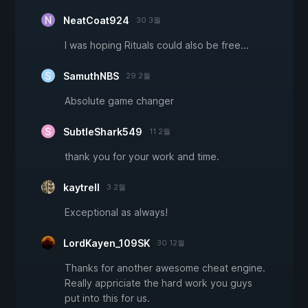
NeatCoat924
30 3월
I was hoping Rituals could also be free...
SamuthNBS
29 2월
Absolute game changer
SubtleShark549
11 2월
thank you for your work and time.
kaytrell
3 2월
Exceptional as always!
LordKayen_109SK
30 12월
Thanks for another awesome cheat engine.
Really appriciate the hard work you guys
put into this for us.