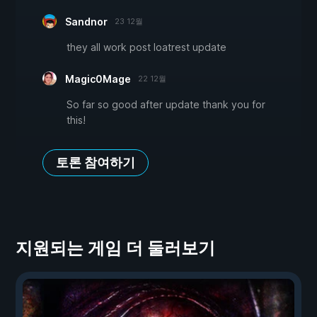
Sandnor
23 12월
they all work post loatrest update
Magic0Mage
22 12월
So far so good after update thank you for
this!
토론 참여하기
지원되는 게임 더 둘러보기