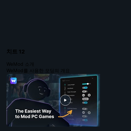
치트
12
WeMod 소개
WeMod를 사용한 모딩의 개요