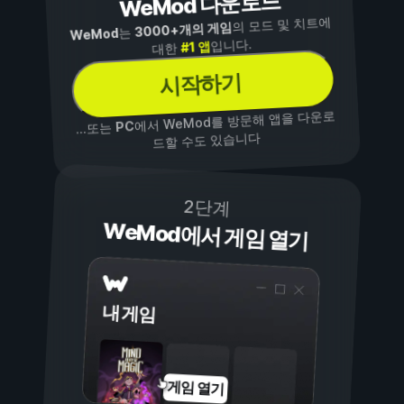
WeMod 다운로드
의 모드 및 치트에
3000+개의 게임
는
WeMod
입니다.
#1 앱
대한
시작하기
에서 WeMod를 방문해 앱을 다운로
PC
...또는
드할 수도 있습니다
2단계
WeMod에서 게임 열기
내 게임
게임 열기