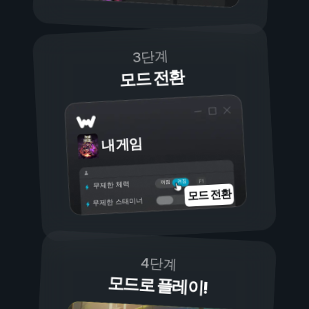
3단계
모드 전환
내 게임
켜짐
꺼짐
무제한 체력
모드 전환
무제한 스태미너
4단계
모드로 플레이!