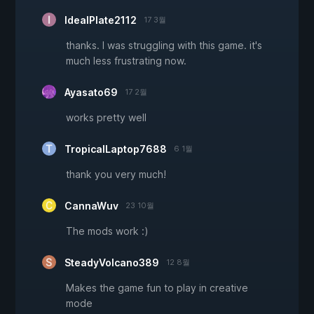
IdealPlate2112
17 3월
thanks. I was struggling with this game. it's
much less frustrating now.
Ayasato69
17 2월
works pretty well
TropicalLaptop7688
6 1월
thank you very much!
CannaWuv
23 10월
The mods work :)
SteadyVolcano389
12 8월
Makes the game fun to play in creative
mode