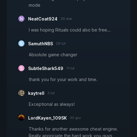
mode
NeatCoat924
30 mar
I was hoping Rituals could also be free...
SamuthNBS
29 lut
Absolute game changer
SubtleShark549
11 lut
thank you for your work and time.
kaytrell
3 lut
Exceptional as always!
LordKayen_109SK
30 gru
Thanks for another awesome cheat engine.
Really appriciate the hard work you guys