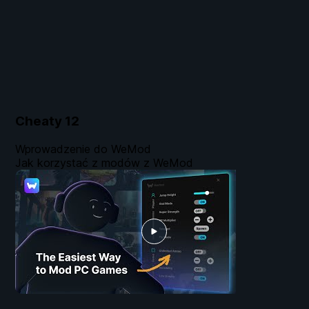
Cheaty
12
Wprowadzenie do WeMod
Jak korzystać z modów z WeMod