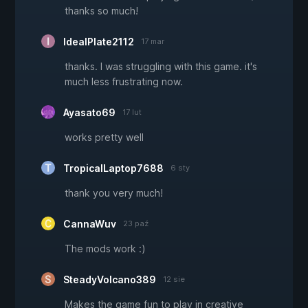
thanks so much!
IdealPlate2112
17 mar
thanks. I was struggling with this game. it's
much less frustrating now.
Ayasato69
17 lut
works pretty well
TropicalLaptop7688
6 sty
thank you very much!
CannaWuv
23 paź
The mods work :)
SteadyVolcano389
12 sie
Makes the game fun to play in creative