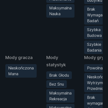
budynku
Maksymalna
Brak
Nauka
Wymagań
Badań
Szybka
Budowa
Szybkie
Badania
Mody gracza
Mody
Mody gry
statystyk
Nieskończona
Powolna M
Mana
Brak Głodu
Nieskończ
Wytrzymał
Bez Snu
Przedmiot
Maksymalna
Brak
Rekreacja
wymagań
Maksymalne