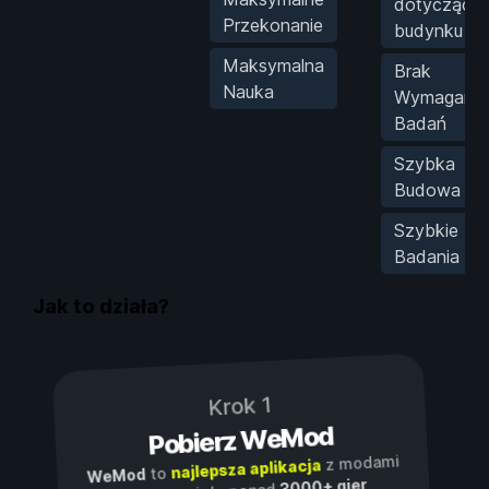
dotyczący
Przekonanie
budynku
Maksymalna
Brak
Nauka
Wymagań
Badań
Szybka
Budowa
Szybkie
Badania
Jak to działa?
Krok 1
Pobierz WeMod
z modami
najlepsza aplikacja
to
WeMod
3000+ gier