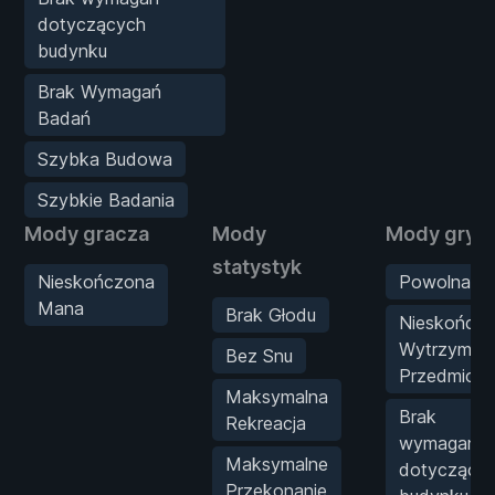
dotyczących
budynku
Brak Wymagań
Badań
Szybka Budowa
Szybkie Badania
Mody gracza
Mody
Mody gry
statystyk
Nieskończona
Powolna M
Mana
Brak Głodu
Nieskończ
Wytrzymał
Bez Snu
Przedmiot
Maksymalna
Brak
Rekreacja
wymagań
Maksymalne
dotyczący
Przekonanie