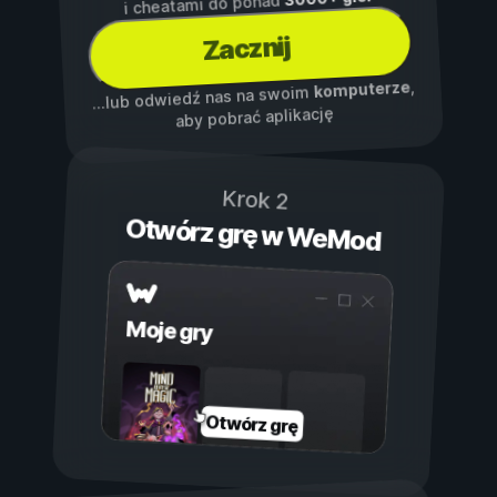
i cheatami do ponad
Zacznij
,
komputerze
...lub odwiedź nas na swoim
aby pobrać aplikację
Krok 2
Otwórz grę w WeMod
Moje gry
Otwórz grę