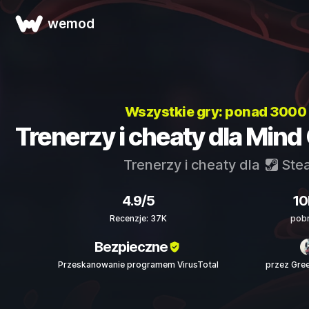
wemod
Wszystkie gry: ponad 3000
Trenerzy i cheaty dla Mind
Trenerzy i cheaty dla
Ste
4.9/5
10
Recenzje: 37K
pobr
Bezpieczne
Przeskanowanie programem VirusTotal
przez Gre