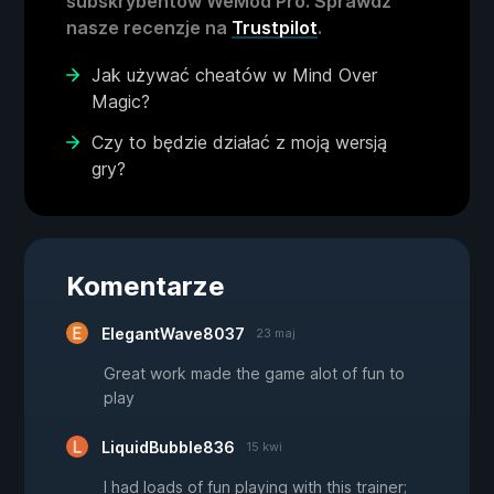
subskrybentów WeMod Pro. Sprawdź
nasze recenzje na
Trustpilot
.
Jak używać cheatów w Mind Over
Magic?
Czy to będzie działać z moją wersją
gry?
Komentarze
ElegantWave8037
23 maj
Great work made the game alot of fun to
play
LiquidBubble836
15 kwi
I had loads of fun playing with this trainer;