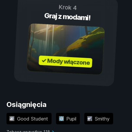
Krok 4
Graj z modami!
✓ Mody włączone
Osiągnięcia
Good Student
Pupil
Smithy
Zobacz wszystkie 118