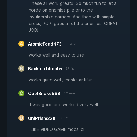
These all work great!!! So much fun to let a
horde on enemies pile onto the
invulnerable barriers. And then with simple
press, POP! goes all of the enemies. GREAT
JOB!
AtomicToad473
19 wrz
works well and easy to use
Backfischbobby
27 lip
works quite well, thanks antifun
CoolSnake568
20 mar
It was good and worked very well.
UniPrism228
12 lut
I LIKE VIDEO GAME mods lol