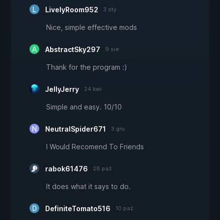
LivelyRoom952
3 sty
Nice, simple effective mods
AbstractSky297
9 sie
Thank for the program :)
JellyJerry
24 kwi
Simple and easy. 10/10
NeutralSpider671
3 gru
I Would Recomend To Friends
rabok61476
28 paź
It does what it says to do.
DefiniteTomato516
10 paź