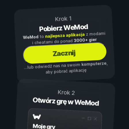
Krok 1
Pobierz WeMod
z modami
najlepsza aplikacja
to
WeMod
3000+ gier
i cheatami do ponad
Zacznij
,
komputerze
...lub odwiedź nas na swoim
aby pobrać aplikację
Krok 2
Otwórz grę w WeMod
Moje gry