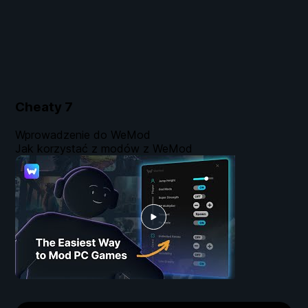
Cheaty
7
Wprowadzenie do WeMod
Jak korzystać z modów z WeMod