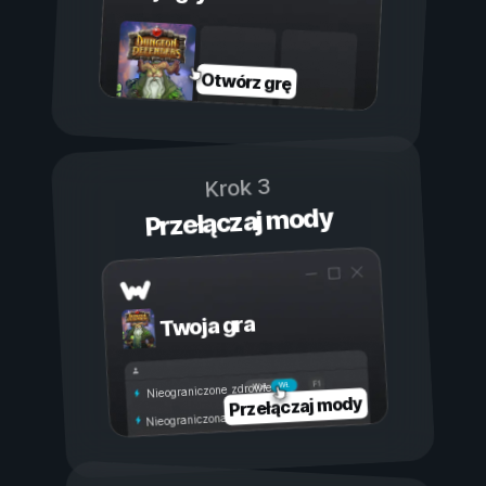
Otwórz grę
Krok 3
Przełączaj mody
Twoja gra
Wł.
Wył.
Nieograniczone zdrowie
Przełączaj mody
Nieograniczona wytrzymałość