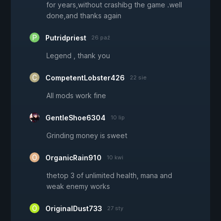
for years,without crashibg the game .well
done,and thanks again
Putridpriest
26 paź
Legend , thank you
CompetentLobster426
22 sie
All mods work fine
GentleShoe6304
10 lip
Grinding money is sweet
OrganicRain910
10 kwi
thetop 3 of unlimited health, mana and
weak enemy works
OriginalDust733
27 sty