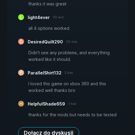
thanks it was great
light4ever
30 wrz
all 4 options worked
DesiredQuilt290
20 maj
Didn't see any problems, and everything
worked like it should.
ParallelShirt132
2 kwi
I loved this game on xbox 360 and this
worked well thanks bro
HelpfulShade659
1 mar
thanks for the mods but needs to be tested
Dołącz do dyskusji