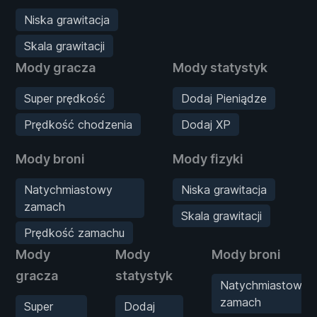
Niska grawitacja
Skala grawitacji
Mody gracza
Mody statystyk
Super prędkość
Dodaj Pieniądze
Prędkość chodzenia
Dodaj XP
Mody broni
Mody fizyki
Natychmiastowy
Niska grawitacja
zamach
Skala grawitacji
Prędkość zamachu
Mody
Mody
Mody broni
gracza
statystyk
Natychmiastowy
zamach
Super
Dodaj