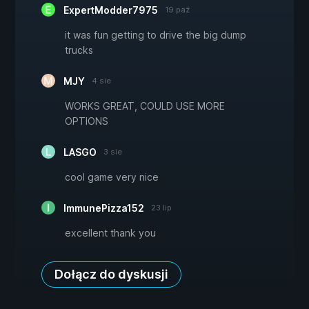
ExpertModder7975
19 paź
it was fun getting to drive the big dump
trucks
MJY
4 sie
WORKS GREAT, COULD USE MORE
OPTIONS
LASGO
3 sie
cool game very nice
ImmunePizza152
23 lip
excellent thank you
Dołącz do dyskusji