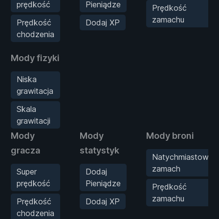
prędkość
Pieniądze
Prędkość
zamachu
Prędkość
Dodaj XP
chodzenia
Mody fizyki
Niska
grawitacja
Skala
grawitacji
Mody
Mody
Mody broni
gracza
statystyk
Natychmiastowy
zamach
Super
Dodaj
prędkość
Pieniądze
Prędkość
zamachu
Prędkość
Dodaj XP
chodzenia