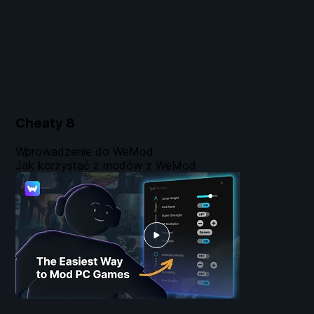
Cheaty
8
Wprowadzenie do WeMod
Jak korzystać z modów z WeMod