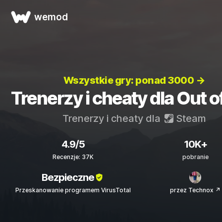
wemod
Wszystkie gry: ponad 3000 →
Trenerzy i cheaty dla Out o
Trenerzy i cheaty dla
Steam
4.9/5
10K+
Recenzje: 37K
pobranie
Bezpieczne
Przeskanowanie programem VirusTotal
przez Technox ↗