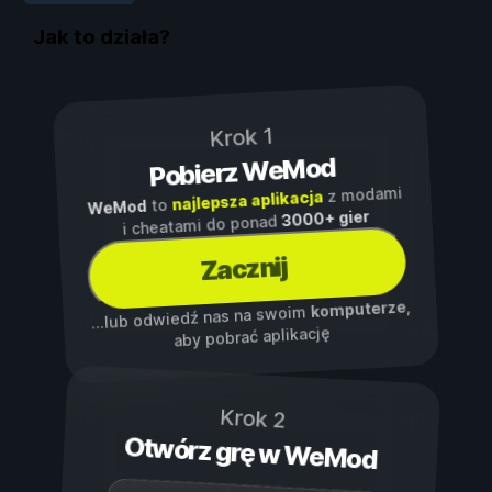
Jak to działa?
Krok 1
Pobierz WeMod
z modami
najlepsza aplikacja
to
WeMod
3000+ gier
i cheatami do ponad
Zacznij
,
komputerze
...lub odwiedź nas na swoim
aby pobrać aplikację
Krok 2
Otwórz grę w WeMod