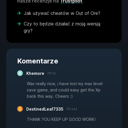
nasze recenzje na
Trustpilot
.
Jak używać cheatów w Out of Ore?
Czy to będzie działać z moją wersją
gry?
Komentarze
Khemore
29 lis
Was really nice, i have lost my max level
save game, and could easy get the Xp
back this way. Cheers :)
DestinedLeaf7335
26 paź
THANK YOU KEEP UP GOOD WORK!