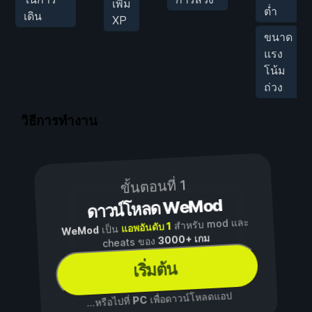
เพิ่ม
ต่ำ
เดิน
XP
ขนาด
แรง
โน้ม
ถ่วง
วิธีการทำงาน
ขั้นตอนที่ 1
ดาวน์โหลด WeMod
สำหรับ mod และ
แอพอันดับ 1
เป็น
WeMod
3000+ เกม
cheats ของ
เริ่มต้น
เพื่อดาวน์โหลดแอป
PC
...หรือไปที่