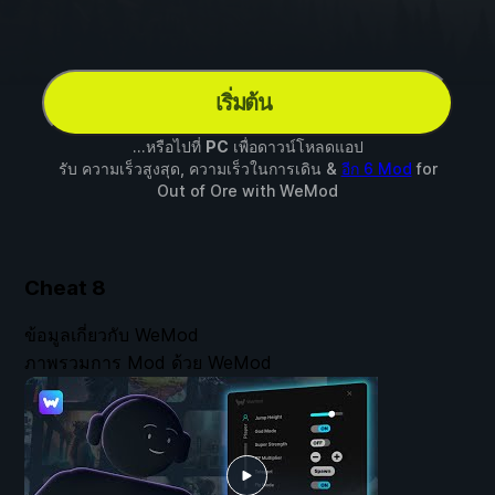
เริ่มต้น
...หรือไปที่
PC
เพื่อดาวน์โหลดแอป
รับ ความเร็วสูงสุด, ความเร็วในการเดิน &
อีก 6 Mod
for
Out of Ore
with
WeMod
Cheat
8
ข้อมูลเกี่ยวกับ WeMod
ภาพรวมการ Mod ด้วย WeMod