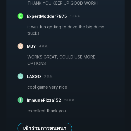
THANK YOU KEEP UP GOOD WORK!
ExpertModder7975
19 ต.ค.
it was fun getting to drive the big dump
trucks
MJY
4 ส.ค.
WORKS GREAT, COULD USE MORE
OPTIONS
LASGO
3 ส.ค.
cool game very nice
ImmunePizza152
23 ก.ค.
excellent thank you
เข้าร่วมการสนทนา