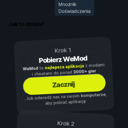
Mnożnik
Doświadczenia
Jak to działa?
Krok 1
Pobierz WeMod
z modami
najlepsza aplikacja
to
WeMod
3000+ gier
i cheatami do ponad
Zacznij
,
komputerze
...lub odwiedź nas na swoim
aby pobrać aplikację
Krok 2