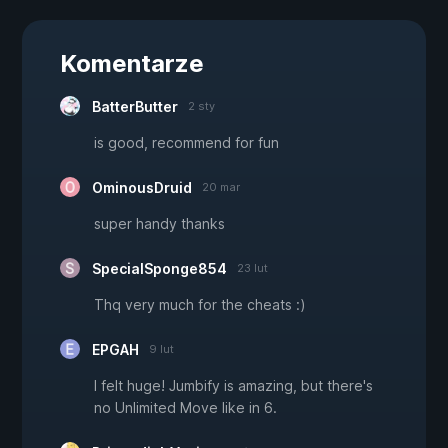
Komentarze
BatterButter
2 sty
is good, recommend for fun
OminousDruid
20 mar
super handy thanks
SpecialSponge854
23 lut
Thq very much for the cheats :)
EPGAH
9 lut
I felt huge! Jumbify is amazing, but there's
no Unlimited Move like in 6.