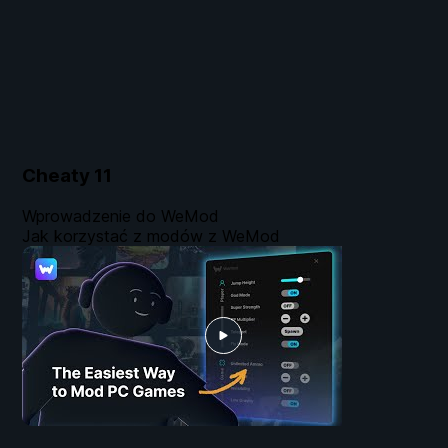
Cheaty
11
Wprowadzenie do WeMod
Jak korzystać z modów z WeMod