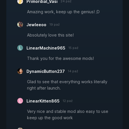
Primordial_Vasi
24 paź
Amazing work, keep up the genius! ;D
Jewleeoo
19 paź
Absolutely love this site!
LinearMachine965
15 paź
Thank you for the awesome mods!
DynamicButton237
14 paź
Glad to see that everything works literally
right after launch.
LinearKitten865
12 paź
Very nice and stable mod also easy to use
keep up the good work