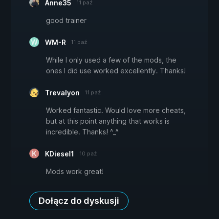
Anne35
11 paź
good trainer
WM-R
11 paź
While I only used a few of the mods, the
ones I did use worked excellently. Thanks!
Trevalyon
11 paź
Worked fantastic. Would love more cheats,
but at this point anything that works is
incredible. Thanks! ^_^
KDiesel1
10 paź
Mods work great!
Dołącz do dyskusji