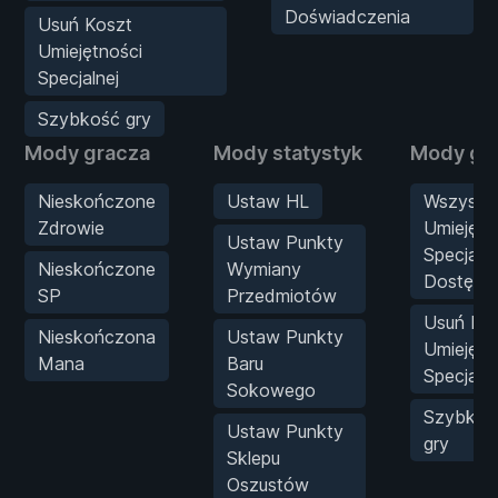
Doświadczenia
Usuń Koszt
Umiejętności
Specjalnej
Szybkość gry
Mody gracza
Mody statystyk
Mody gr
Nieskończone
Ustaw HL
Wszystki
Zdrowie
Umiejętn
Ustaw Punkty
Specjaln
Nieskończone
Wymiany
Dostępn
SP
Przedmiotów
Usuń Ko
Nieskończona
Ustaw Punkty
Umiejętn
Mana
Baru
Specjalne
Sokowego
Szybkoś
Ustaw Punkty
gry
Sklepu
Oszustów