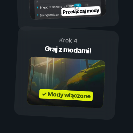
Wł.
Wył.
Nieograniczone zdrowie
Przełączaj mody
Nieograniczona wytrzymałość
Krok 4
Graj z modami!
✓ Mody włączone