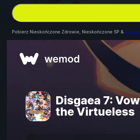
Pobierz Nieskończone Zdrowie, Nieskończone SP &
9 inny