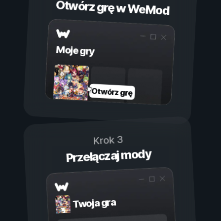
Otwórz grę w WeMod
Moje gry
Otwórz grę
Krok 3
Przełączaj mody
Twoja gra