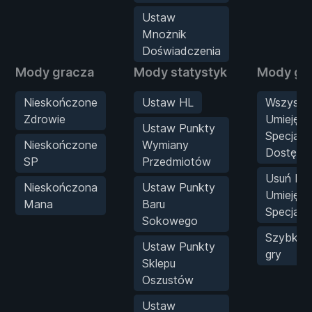
Ustaw
Mnożnik
Doświadczenia
Mody gracza
Mody statystyk
Mody gr
Nieskończone
Ustaw HL
Wszystki
Zdrowie
Umiejętn
Ustaw Punkty
Specjaln
Nieskończone
Wymiany
Dostępn
SP
Przedmiotów
Usuń Ko
Nieskończona
Ustaw Punkty
Umiejętn
Mana
Baru
Specjalne
Sokowego
Szybkoś
Ustaw Punkty
gry
Sklepu
Oszustów
Ustaw