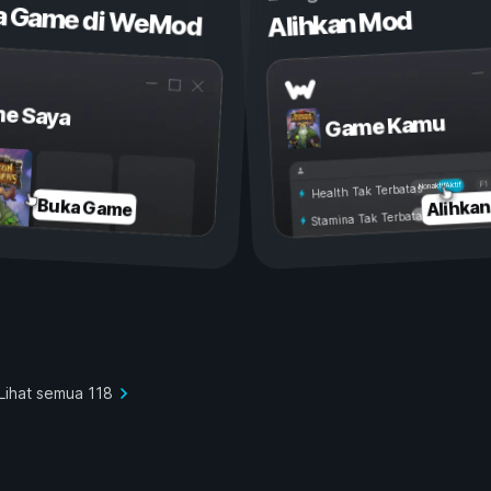
a Game di WeMod
Alihkan Mod
e Saya
Game Kamu
Aktif
Nonaktif
Health Tak Terbatas
Alihka
Buka Game
Stamina Tak Terbatas
Lihat semua 118