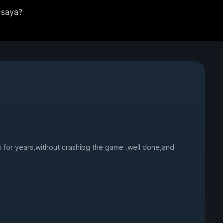
 saya?
s for years,without crashibg the game .well done,and