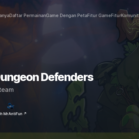
janya
Daftar Permainan
Game Dengan Peta
Fitur Game
Fitur
Komunit
 Dungeon Defenders
team
eh MrAntiFun ↗