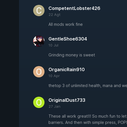
CompetentLobster426
22 Agt
All mods work fine
GentleShoe6304
10 Jul
Grinding money is sweet
OrganicRain910
10 Apr
thetop 3 of unlimited health, mana and 
OriginalDust733
27 Jan
These all work great!!! So much fun to le
barriers. And then with simple press, PO