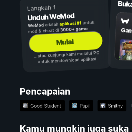
Buk
Langkah 1
Unduh WeMod
untuk
aplikasi #1
adalah
WeMod
3000+ game
Gam
mod & cheat di
Mulai
PC
...atau kunjungi kami melalui
untuk mendownload aplikasi
Pencapaian
Good Student
Pupil
Smithy
Kamu mungkin juga suka