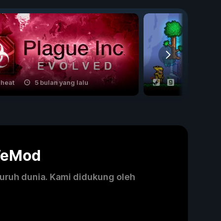
cheat
5 bulan yang lalu
10 cheat
WeMod
luruh dunia. Kami didukung oleh