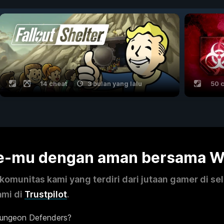
14 cheat
3 bulan yang lalu
50 
me-mu dengan aman bersama 
omunitas kami yang terdiri dari jutaan gamer di se
ami di
Trustpilot
.
Dungeon Defenders?