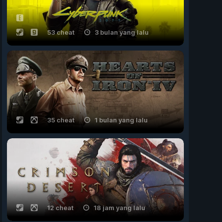
53 cheat
3 bulan yang lalu
35 cheat
1 bulan yang lalu
12 cheat
18 jam yang lalu