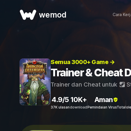
wemod
Cara Ker
Semua 3000+ Game →
Trainer & Cheat
Trainer dan Cheat untuk
S
4.9/5
10K+
Aman
37K ulasan
download
Pemindaian VirusTotal
ol