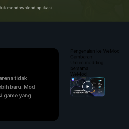
uk mendownload aplikasi
Pengenalan ke WeMod
Gambaran
Umum modding
bersama
WeMod
arena tidak
ebih baru. Mod
si game yang