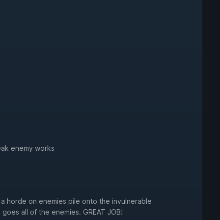
weak enemy works
t a horde on enemies pile onto the invulnerable
P! goes all of the enemies. GREAT JOB!