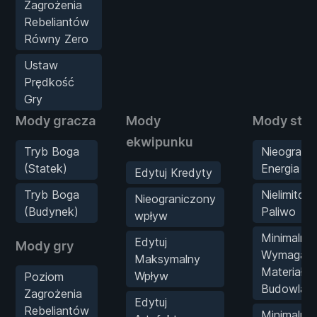
Zagrożenia
Rebeliantów
Równy Zero
Ustaw
Prędkość
Gry
Mody gracza
Mody
Mody stat
ekwipunku
Tryb Boga
Nieograni
(Statek)
Energia
Edytuj Kredyty
Tryb Boga
Nielimitow
Nieograniczony
(Budynek)
Paliwo
wpływ
Minimalne
Edytuj
Mody gry
Wymagani
Maksymalny
Materiałó
Wpływ
Poziom
Budowlan
Zagrożenia
Edytuj
Rebeliantów
Minimalne