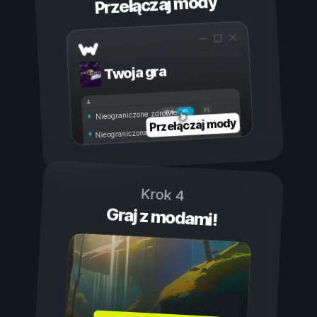
Przełączaj mody
Twoja gra
Wł.
Wył.
Nieograniczone zdrowie
Przełączaj mody
Nieograniczona wytrzymałość
Krok 4
Graj z modami!