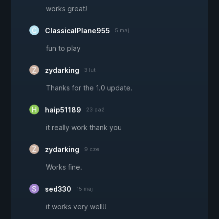
works great!
ClassicalPlane955
5 maj
fun to play
zydarking
3 lut
Thanks for the 1.0 update.
haip51189
23 paź
it really work thank you
zydarking
9 cze
Works fine.
sed330
15 maj
it works very well!!