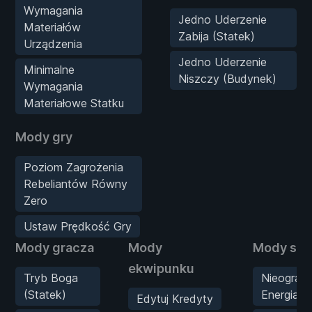
Wymagania
Jedno Uderzenie
Materiałów
Zabija (Statek)
Urządzenia
Jedno Uderzenie
Minimalne
Niszczy (Budynek)
Wymagania
Materiałowe Statku
Mody gry
Poziom Zagrożenia
Rebeliantów Równy
Zero
Ustaw Prędkość Gry
Mody gracza
Mody
Mody sta
ekwipunku
Tryb Boga
Nieogran
(Statek)
Energia
Edytuj Kredyty