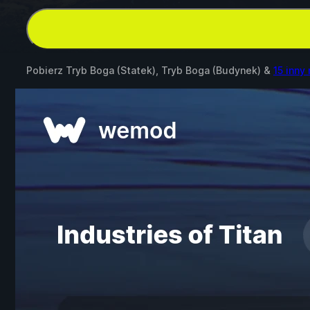
Pobierz Tryb Boga (Statek), Tryb Boga (Budynek) &
15 inny