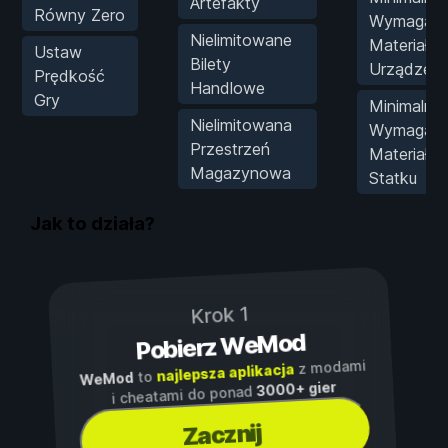
Artefakty
Równy Zero
Wymagani
Nielimitowane
Materiałó
Ustaw
Bilety
Urządzeni
Prędkość
Handlowe
Gry
Minimalne
Nielimitowana
Wymagani
Przestrzeń
Materiało
Magazynowa
Statku
Jak to działa?
Krok 1
Pobierz WeMod
z modami
najlepsza aplikacja
to
WeMod
3000+ gier
i cheatami do ponad
Zacznij