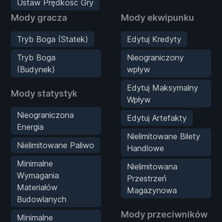
Ustaw Prędkość Gry
Mody gracza
Mody ekwipunku
Tryb Boga (Statek)
Edytuj Kredyty
Tryb Boga
Nieograniczony
(Budynek)
wpływ
Edytuj Maksymalny
Mody statystyk
Wpływ
Nieograniczona
Edytuj Artefakty
Energia
Nielimitowane Bilety
Nielimitowane Paliwo
Handlowe
Minimalne
Nielimitowana
Wymagania
Przestrzeń
Materiałów
Magazynowa
Budowlanych
Mody przeciwników
Minimalne