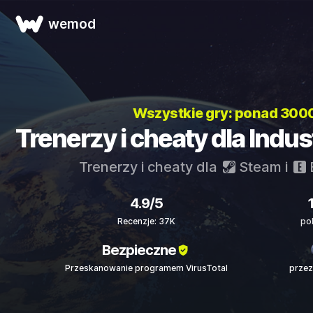
wemod
Wszystkie gry: ponad 300
Trenerzy i cheaty dla Indust
Trenerzy i cheaty dla
Steam
i
4.9/5
Recenzje: 37K
po
Bezpieczne
Przeskanowanie programem VirusTotal
przez