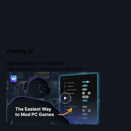
Cheaty
17
Wprowadzenie do WeMod
Jak korzystać z modów z WeMod