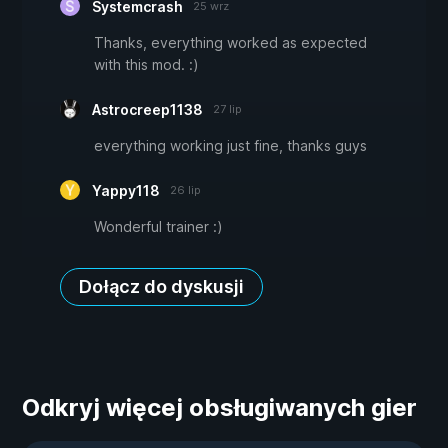
Systemcrash
25 wrz
Thanks, everything worked as expected
with this mod. :)
Astrocreep1138
27 lip
everything working just fine, thanks guys
Yappy118
26 lip
Wonderful trainer :)
Dołącz do dyskusji
Odkryj więcej obsługiwanych gier