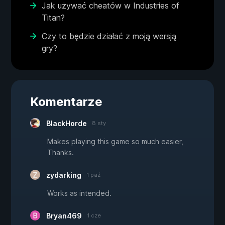
Jak używać cheatów w Industries of
Titan?
Czy to będzie działać z moją wersją
gry?
Komentarze
BlackHorde
8 sty
Makes playing this game so much easier,
Thanks.
zydarking
1 paź
Works as intended.
Bryan469
1 cze