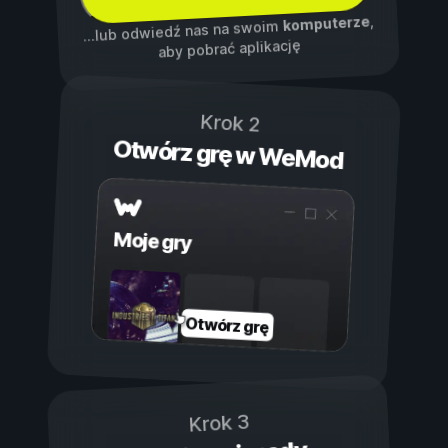
,
komputerze
...lub odwiedź nas na swoim
aby pobrać aplikację
Krok 2
Otwórz grę w WeMod
Moje gry
Otwórz grę
Krok 3