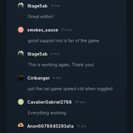
Stage5ab
15 kwi
Great editor!
smokes_sauce
25 mar
good support not a fan of the game
Stage5ab
6 mar
This is working again, Thank you!
Ciribanger
6 sty
just the set game speed ctd when toggled
CavalierGabriel2788
26 gru
Everything working
Anon6678945293a1a
12 gru