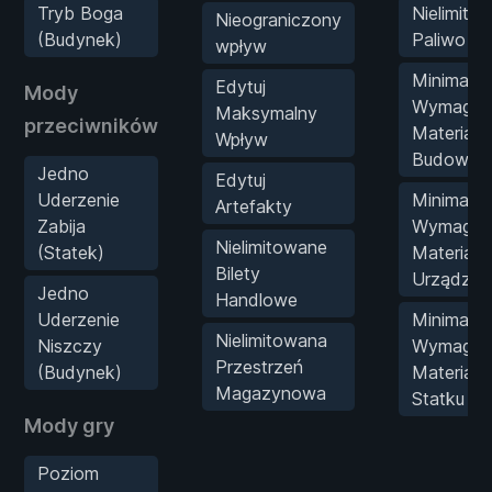
Tryb Boga
Nielimito
Nieograniczony
(Budynek)
Paliwo
wpływ
Minimalne
Edytuj
Mody
Wymagan
Maksymalny
przeciwników
Materiał
Wpływ
Budowlan
Jedno
Edytuj
Uderzenie
Minimalne
Artefakty
Zabija
Wymagan
Nielimitowane
(Statek)
Materiał
Bilety
Urządzen
Jedno
Handlowe
Uderzenie
Minimalne
Nielimitowana
Niszczy
Wymagan
Przestrzeń
(Budynek)
Materiał
Magazynowa
Statku
Mody gry
Poziom