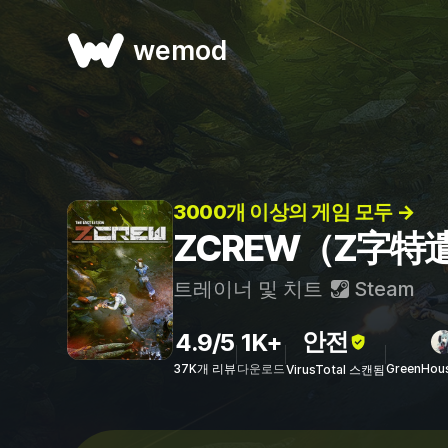
wemod
3000개 이상의 게임 모두 →
ZCREW（Z字特
트레이너 및 치트
Steam
안전
4.9/5
1K+
37K개 리뷰
다운로드
GreenHou
VirusTotal 스캔됨