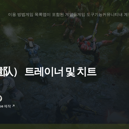
이용 방법
게임 목록
맵이 포함된 게임들
게임 도구
기능
커뮤니티
내 계
遣队） 트레이너 및 치트
se 제작 ↗