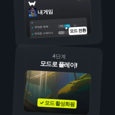
내 게임
켜짐
꺼짐
무제한 체력
모드 전환
무제한 스태미너
4단계
모드로 플레이!
✓ 모드 활성화됨