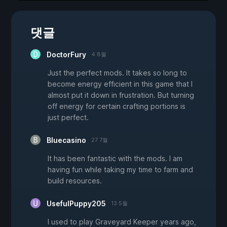
댓글
DoctorFury
4 8월
Just the perfect mods. It takes so long to
become energy efficient in this game that I
almost put it down in frustration. But turning
off energy for certain crafting portions is
just perfect.
Bluecasino
27 7월
It has been fantastic with the mods. I am
having fun while taking my time to farm and
build resources.
UsefulPuppy205
13 5월
I used to play Graveyard Keeper years ago,