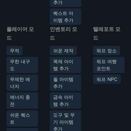
추가
퀘스트 아
이템 추가
플레이어 모
인벤토리 모
텔레포트 모
드
드
드
무적
쉬운 제작
워프 장소
무한 내구
목재 아이
워프 여행
도
템 추가
포인트
무제한 에
돌 아이템
워프 NPC
너지
추가
에너지 충
금속 아이
전
템 추가
쉬운 퀘스
도구 및 무
트
기 아이템
추가