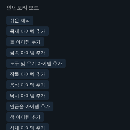
인벤토리 모드
쉬운 제작
목재 아이템 추가
돌 아이템 추가
금속 아이템 추가
도구 및 무기 아이템 추가
작물 아이템 추가
음식 아이템 추가
낚시 아이템 추가
연금술 아이템 추가
책 아이템 추가
시체 아이템 추가