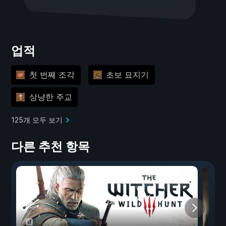
업적
첫 번째 조각
초보 묘지기
상냥한 주교
125개 모두 보기
다른 추천 항목