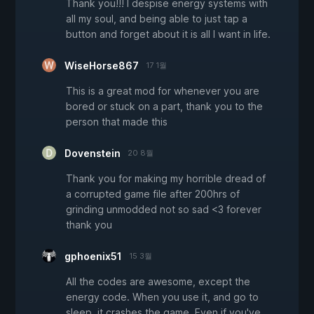
Thank you!!! I despise energy systems with
all my soul, and being able to just tap a
button and forget about it is all I want in life.
WiseHorse867
17 1월
This is a great mod for whenever you are
bored or stuck on a part, thank you to the
person that made this
Dovenstein
20 8월
Thank you for making my horrible dread of
a corrupted game file after 200hrs of
grinding unmodded not so sad <3 forever
thank you
gphoenix51
15 3월
All the codes are awesome, except the
energy code. When you use it, and go to
sleep, it crashes the game. Even if you've