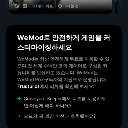
59개의 치트
3개월 전
WeMod로 안전하게 게임을 커
스터마이징하세요
WeMod는 항상 안전하게 무료로 이용할 수 있
으며 전 세계 수백만 명의 게이머로 구성된 커
뮤니티를 보유하고 있습니다. WeMod는
WeMod Pro 구독자의 지원으로 운영됩니다.
Trustpilot
에서 리뷰를 확인해 보세요.
Graveyard Keeper에서 치트를 사용하려
면 어떻게 해야 하나요?
모드가 제 게임 버전과 호환될까요?