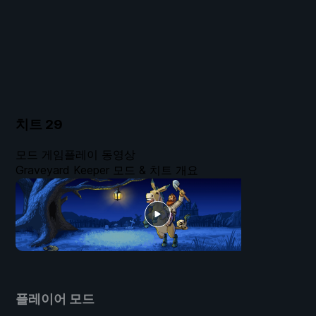
치트
29
모드 게임플레이 동영상
Graveyard Keeper 모드 & 치트 개요
플레이어 모드