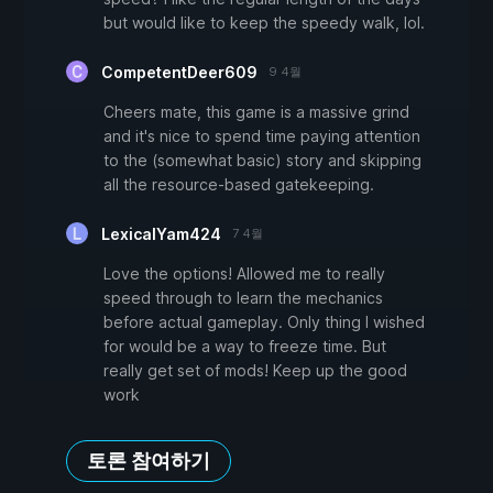
but would like to keep the speedy walk, lol.
CompetentDeer609
9 4월
Cheers mate, this game is a massive grind
and it's nice to spend time paying attention
to the (somewhat basic) story and skipping
all the resource-based gatekeeping.
LexicalYam424
7 4월
Love the options! Allowed me to really
speed through to learn the mechanics
before actual gameplay. Only thing I wished
for would be a way to freeze time. But
really get set of mods! Keep up the good
work
토론 참여하기