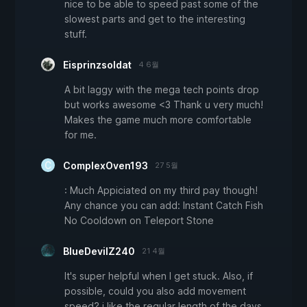
nice to be able to speed past some of the
slowest parts and get to the interesting
stuff.
Eisprinzsoldat
4 6월
A bit laggy with the mega tech points drop
but works awesome <3 Thank u very much!
Makes the game much more comfortable
for me.
ComplexOven193
27 5월
: Much Appiciated on my third pay though!
Any chance you can add: Instant Catch Fish
No Cooldown on Teleport Stone
BlueDevilZ240
21 4월
It's super helpful when I get stuck. Also, if
possible, could you also add movement
speed? i like the regular length of the days