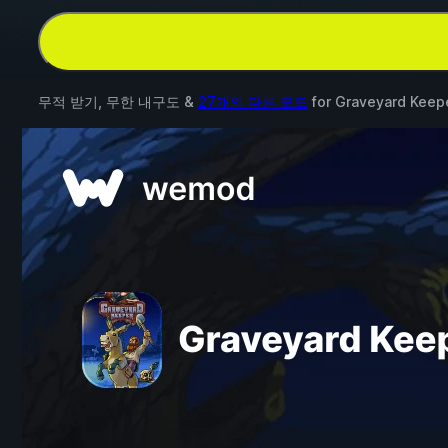
무적 받기, 무한 내구도 &
27개의 다른 모드
for
Graveyard Keep