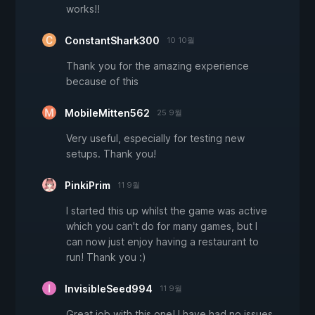
works!!
ConstantShark300
10 10월
Thank you for the amazing experience
because of this
MobileMitten562
25 9월
Very useful, especially for testing new
setups. Thank you!
PinkiPrim
11 9월
I started this up whilst the game was active
which you can't do for many games, but I
can now just enjoy having a restaurant to
run! Thank you :)
InvisibleSeed994
11 9월
Great job with this one! I have had no issues