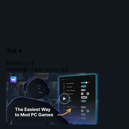
치트
4
WeMod 소개
WeMod를 사용한 모딩의 개요