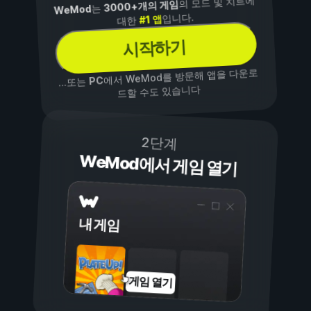
의 모드 및 치트에
3000+개의 게임
는
WeMod
입니다.
#1 앱
대한
시작하기
에서 WeMod를 방문해 앱을 다운로
PC
...또는
드할 수도 있습니다
2단계
WeMod에서 게임 열기
내 게임
게임 열기