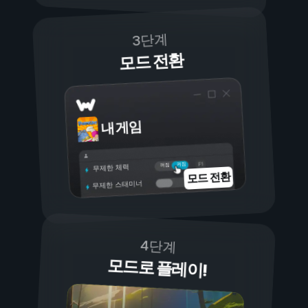
3단계
모드 전환
내 게임
켜짐
꺼짐
무제한 체력
모드 전환
무제한 스태미너
4단계
모드로 플레이!