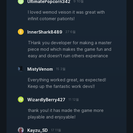
UltimatePopcorn342
9 10월
I loved wemod veison it was great with
infinit cotomer pationts!
InnerShark8489
27 6월
THank you developer for making a master
piece mod which makes the game fun and
easy and doesn't ruin others experiance
MistyVenom
15 2월
Everything worked great, as expected!
Keep up the fantastic work devs!!
WizardlyBerry427
11 12월
thank you! it has made the game more
playable and enjoyable!
Kayzu_SD
17 11월