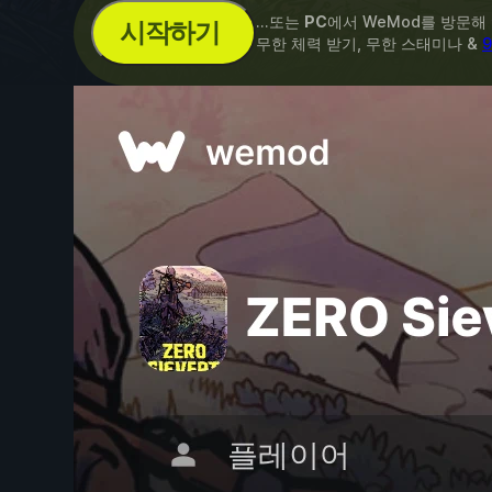
...또는
PC
에서 WeMod를 방문해
시작하기
무한 체력 받기, 무한 스태미나 &