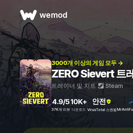
wemod
3000개 이상의 게임 모두 →
ZERO Sievert
트레이너 및 치트
Steam
안전
4.9/5
10K+
37K개 리뷰
다운로드
MrAntiF
VirusTotal 스캔됨