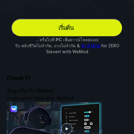
เริ่มต้น
...หรือไปที่
PC
เพื่อดาวน์โหลดแอป
รับ พลังชีวิตไม่จำกัด, แรงไม่จำกัด &
อีก 9 Mod
for
ZERO
Sievert
with
WeMod
Cheat
11
ข้อมูลเกี่ยวกับ WeMod
ภาพรวมการ Mod ด้วย WeMod