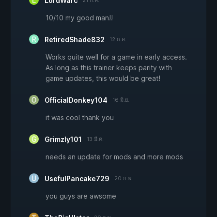
LordWarc
21 ก.ค.
10/10 my good man!!
RetiredShade832
12 ก.ค.
Works quite well for a game in early access.
As long as this trainer keeps parity with
game updates, this would be great!
OfficialDonkey104
16 มิ.ย.
it was cool thank you
Grimzly101
13 มี.ค.
needs an update for mods and more mods
UsefulPancake729
20 ก.พ.
you guys are awsome