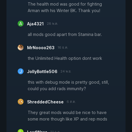
The health mod was good for fighting
Arman with his Winter BK. Thank you!
Aja4321
28 พ.ค.
all mods good apart from Stamina bar.
MrNoooo263
16 ธ.ค.
the Unlimited Health option dont work
JollyBottle506
24 พ.ย.
this with debug mode is pretty good, still,
could you add rads immunity?
ShreddedCheese
6 ส.ค.
They great mods would be nice to have
some more though like XP and rep mods