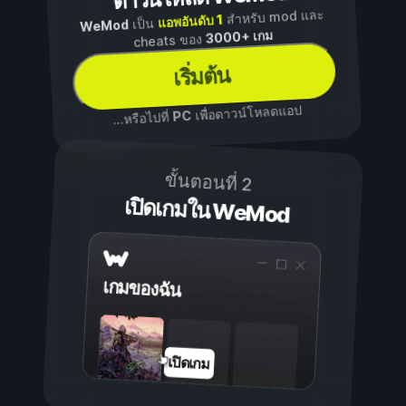
สำหรับ mod และ
แอพอันดับ 1
เป็น
WeMod
3000+ เกม
cheats ของ
เริ่มต้น
เพื่อดาวน์โหลดแอป
PC
...หรือไปที่
ขั้นตอนที่ 2
เปิดเกมใน WeMod
เกมของฉัน
เปิดเกม