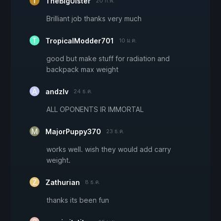
TheBigUlster
20 ก.พ.
Brilliant job thanks very much
TropicalModder701
10 ม.ค.
good but make stuff for radiation and
backpack max weight
andzlv
24 ธ.ค.
ALL OPONENTS IR IMMORTAL
MajorPuppy370
23 ธ.ค.
works well. wish they would add carry
weight.
Zathurian
8 ธ.ค.
thanks its been fun