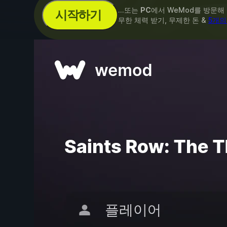
...또는
PC
에서 WeMod를 방문해
시작하기
무한 체력 받기, 무제한 돈 &
5개의