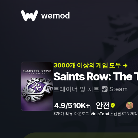
wemod
3000개 이상의 게임 모두 →
Saints Row: Th
트레이너 및 치트
Steam
안전
4.9/5
10K+
37K개 리뷰
다운로드
STN 제작
VirusTotal 스캔됨