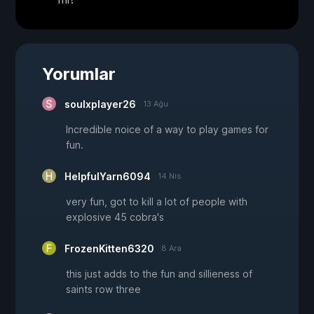
Yorumlar
soulxplayer26
13 Ağu
Incredible noice of a way to play games for
fun.
HelpfulYarn6094
14 Nis
very fun, got to kill a lot of people with
explosive 45 cobra's
FrozenKitten6320
8 Ara
this just adds to the fun and sillieness of
saints row three