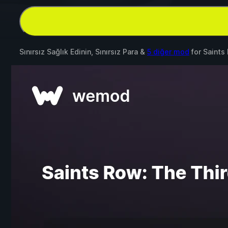
Sınırsız Sağlık Edinin, Sınırsız Para &
5 diğer mod
for
Saints