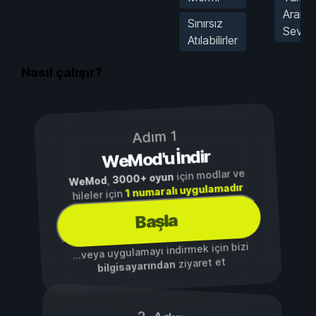
Arana
Sınırsız
Seviy
Atılabilirler
Nasıl çalışır?
Adım 1
WeMod'u İndir
için modlar ve
3000+ oyun
,
WeMod
1 numaralı uygulamadır
hileler için
Başla
...veya uygulamayı indirmek için bizi
ziyaret et
bilgisayarından