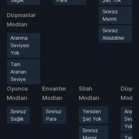
Sınırsız
Düşmanlar
Mermi
Modları
Sınırsız
Aranma
Atılabilirler
Seviyesi
Yok
Tam
Aranan
Seviye
Oyuncu
Envanter
Silah
Düşma
Modları
Modları
Modları
Modlar
Sınırsız
Sınırsız
Yeniden
Aranm
Sağlık
Para
Şarj Yok
Seviye
Yok
Sınırsız
Mermi
Tam