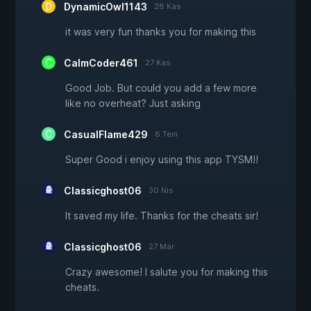
DynamicOwl1143
28 Kas
it was very fun thanks you for making this
CalmCoder461
27 Kas
Good Job. But could you add a few more
like no overheat? Just asking
CasualFlame429
8 Tem
Super Good i enjoy using this app TYSM!!
Classicghost06
30 Nis
It saved my life. Thanks for the cheats sir!
Classicghost06
27 Mar
Crazy awesome! I salute you for making this
cheats.