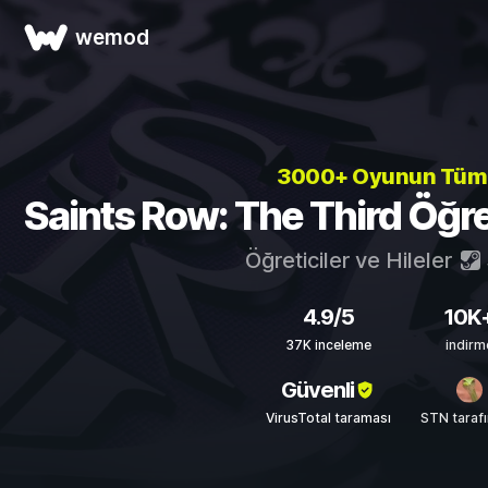
wemod
3000+ Oyunun Tü
Saints Row: The Third Öğreti
Öğreticiler ve Hileler
4.9/5
10K
37K inceleme
indirm
Güvenli
VirusTotal taraması
STN taraf