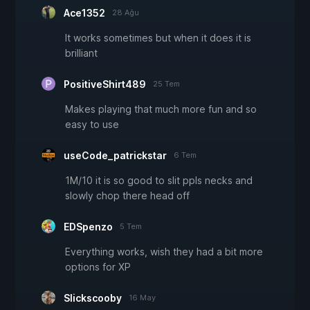
Ace1352
28 Ağu
It works sometimes but when it does it is
brilliant
PositiveShirt489
25 Tem
Makes playing that much more fun and so
easy to use
useCode_patrickstar
6 Tem
1M/10 it is so good to slit ppls necks and
slowly chop there head off
EDSpenzo
5 Tem
Everything works, wish they had a bit more
options for XP
Slickscooby
16 May