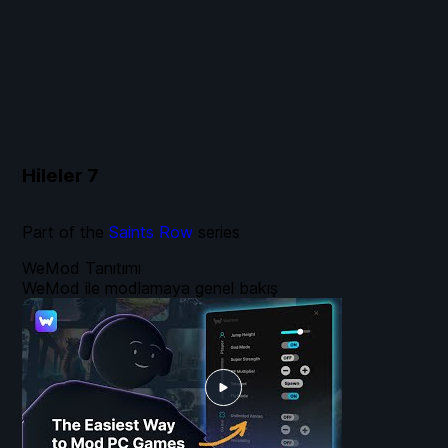
Hileler
7
Part of the
Saints Row
series
WeMod Tanıtımı
WeMod ile modlamaya genel bakış