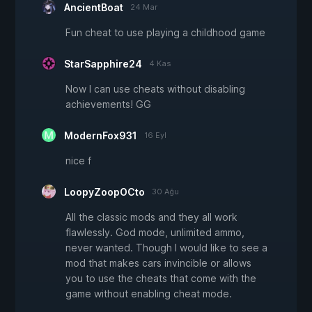
AncientBoat
24 Mar
Fun cheat to use playing a childhood game
StarSapphire24
4 Kas
Now I can use cheats without disabling
achievements! GG
ModernFox931
16 Eyl
nice f
LoopyZoopOCto
30 Ağu
All the classic mods and they all work
flawlessly. God mode, unlimited ammo,
never wanted. Though I would like to see a
mod that makes cars invincible or allows
you to use the cheats that come with the
game without enabling cheat mode.