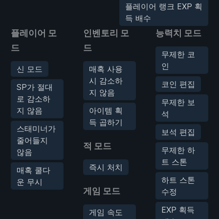
플레이어 랭크 EXP 획
득 배수
플레이어 모
인벤토리 모
능력치 모드
드
드
무제한 코
인
신 모드
매혹 사용
시 감소하
코인 편집
SP가 절대
지 않음
로 감소하
무제한 보
지 않음
아이템 획
석
득 곱하기
스태미너가
보석 편집
줄어들지
적 모드
무제한 하
않음
트 스톤
즉시 처치
매혹 쿨다
하트 스톤
운 무시
게임 모드
수정
EXP 획득
게임 속도