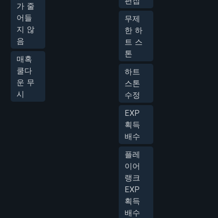
편집
가 줄
어들
무제
지 않
한 하
음
트 스
톤
매혹
쿨다
하트
운 무
스톤
시
수정
EXP
획득
배수
플레
이어
랭크
EXP
획득
배수