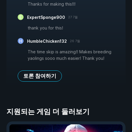
Thanks for making this!!!
ExpertSponge900
27 7월
thank you for this!
HumbleChicken132
26 7월
The time skip is amazing!! Makes breeding
yaolings sooo much easier! Thank you!
토론 참여하기
지원되는 게임 더 둘러보기