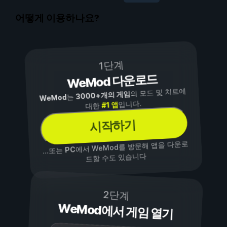
어떻게 이용하나요?
1단계
WeMod 다운로드
의 모드 및 치트에
3000+개의 게임
는
WeMod
입니다.
#1 앱
대한
시작하기
에서 WeMod를 방문해 앱을 다운로
PC
...또는
드할 수도 있습니다
2단계
WeMod에서 게임 열기