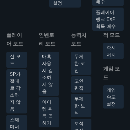
배수
설정
플레이어
랭크 EXP
획득 배수
플레이
인벤토
능력치
적 모드
어 모드
리 모드
모드
즉시
처치
신 모
매혹
무제
드
사용
한 코
게임 모
시 감
인
SP가
소하
드
절대
코인
지 않
로 감
편집
게임
음
소하
속도
무제
지 않
아이
설정
한 보
음
템 획
석
득 곱
스태
하기
보석
미너