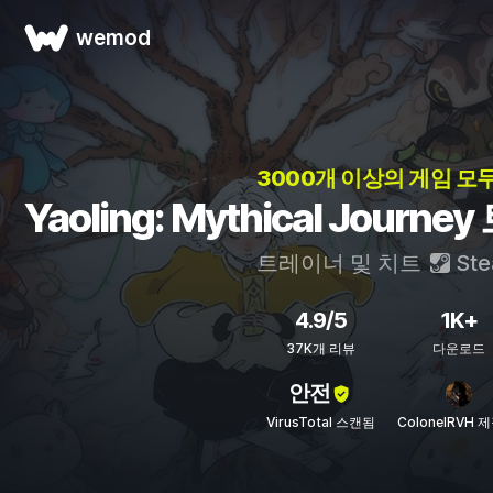
wemod
3000개 이상의 게임 모두
Yaoling: Mythical Jour
트레이너 및 치트
St
4.9/5
1K+
37K개 리뷰
다운로드
안전
VirusTotal 스캔됨
ColonelRVH 