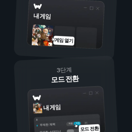
내 게임
게임 열기
3단계
모드 전환
내 게임
켜짐
꺼짐
무제한 체력
모드 전환
무제한 스태미너