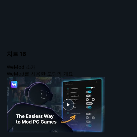
치트
16
WeMod 소개
WeMod를 사용한 모딩의 개요