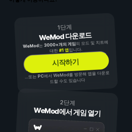
1단계
WeMod 다운로드
의 모드 및 치트에
3000+개의 게임
는
WeMod
입니다.
#1 앱
대한
시작하기
에서 WeMod를 방문해 앱을 다운로
PC
...또는
드할 수도 있습니다
2단계
WeMod에서 게임 열기