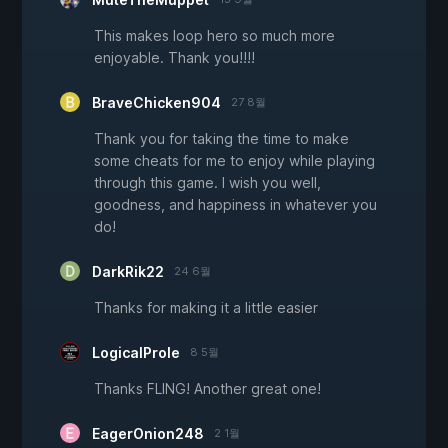
This makes loop hero so much more
enjoyable. Thank you!!!!
BraveChicken904
27 8월
Thank you for taking the time to make
some cheats for me to enjoy while playing
through this game. I wish you well,
goodness, and happiness in whatever you
do!
DarkRik22
24 6월
Thanks for making it a little easier
LogicalProle
8 5월
Thanks FLING! Another great one!
EagerOnion248
2 1월