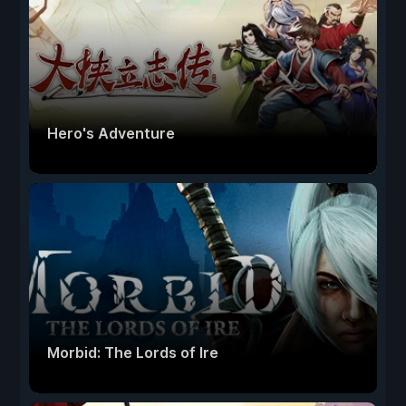
Hero's Adventure
Morbid: The Lords of Ire