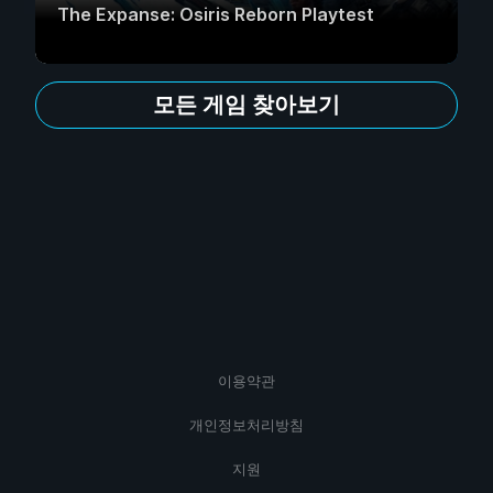
The Expanse: Osiris Reborn Playtest
모든 게임 찾아보기
이용약관
개인정보처리방침
지원