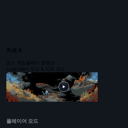
치트
5
모드 게임플레이 동영상
Loop Hero 모드 & 치트 개요
플레이어 모드