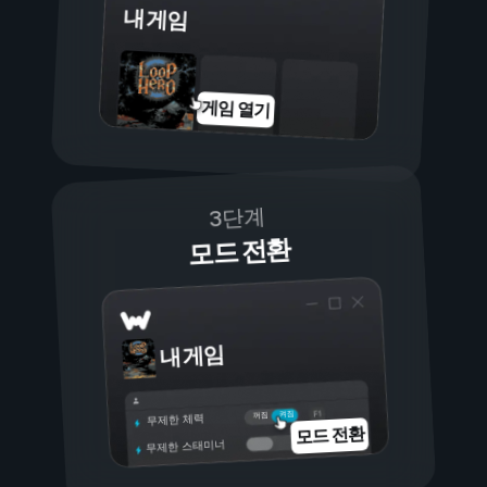
내 게임
게임 열기
3단계
모드 전환
내 게임
켜짐
꺼짐
무제한 체력
모드 전환
무제한 스태미너