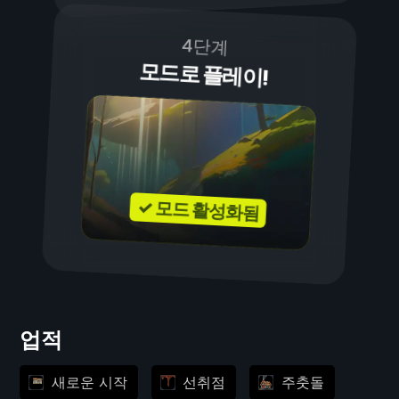
4단계
모드로 플레이!
✓ 모드 활성화됨
업적
새로운 시작
선취점
주춧돌