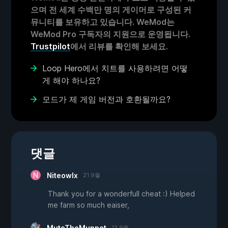
으며 전 세계 수백만 명의 게이머로 구성된 커
뮤니티를 보유하고 있습니다. WeMod는
WeMod Pro 구독자의 지원으로 운영됩니다.
Trustpilot
에서 리뷰를 확인해 보세요.
Loop Hero에서 치트를 사용하려면 어떻
게 해야 하나요?
모드가 제 게임 버전과 호환될까요?
댓글
Niteowlx
21 9월
Thank you for a wonderfull cheat :) Helped
me farm so much eaiser,
MuteTheMuppet
13 9월