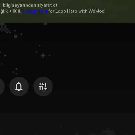
zi
bilgisayarından
ziyaret et
ağlık +1K &
3 diğer mod
for
Loop Hero
with
WeMod