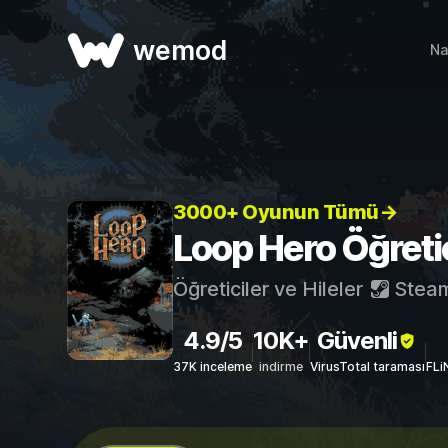
wemod
Na
3000+ Oyunun Tümü→
Loop Hero Öğretici
Öğreticiler ve Hileler
Stea
4.9/5
10K+
Güvenli
37K inceleme
indirme
VirusTotal taraması
FLi