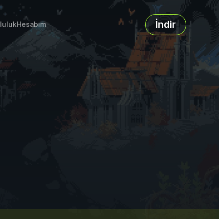
İndir
luluk
Hesabım