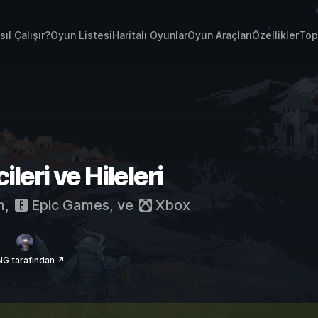
sıl Çalışır?
Oyun Listesi
Haritalı Oyunlar
Oyun Araçları
Özellikler
Top
leri ve Hileleri
m
,
Epic Games
, ve
Xbox
NG tarafından ↗