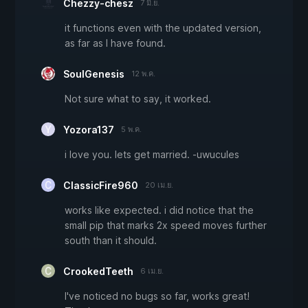
Chezzy-chesz
7 มิ.ย.
it functions even with the updated version,
as far as I have found.
SoulGenesis
12 พ.ค.
Not sure what to say, it worked.
Yozora137
5 พ.ค.
i love you. lets get married. -uwucules
ClassicFire960
20 เม.ย.
works like expected. i did notice that the
small pip that marks 2x speed moves further
south than it should.
CrookedTeeth
6 เม.ย.
I've noticed no bugs so far, works great!