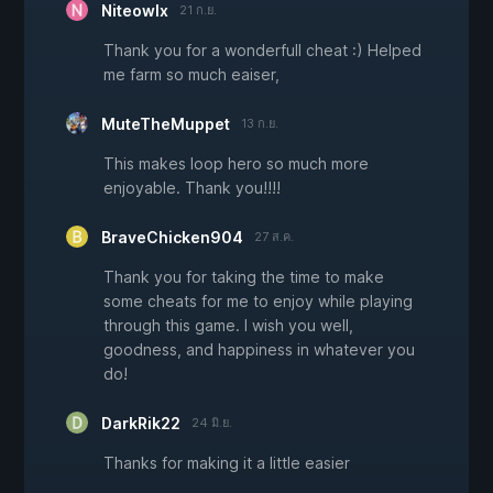
Niteowlx
21 ก.ย.
Thank you for a wonderfull cheat :) Helped
me farm so much eaiser,
MuteTheMuppet
13 ก.ย.
This makes loop hero so much more
enjoyable. Thank you!!!!
BraveChicken904
27 ส.ค.
Thank you for taking the time to make
some cheats for me to enjoy while playing
through this game. I wish you well,
goodness, and happiness in whatever you
do!
DarkRik22
24 มิ.ย.
Thanks for making it a little easier