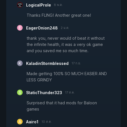
LogicalProle
8 พ.ค.
Thanks FLING! Another great one!
EagerOnion248
2 ม.ค.
thank you, never would of beat it without
the infinite health, it was a very ok game
and you saved me so much time.
KaladinStormblessed
17 ก.ย.
Made getting 100% SO MUCH EASIER AND
LESS GRINDY
StaticThunder323
17 ส.ค.
Surprised that it had mods for Baloon
games
Aairo1
10 ส.ค.