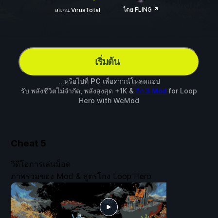
โดย FLiNG ↗
สแกน VirusTotal
เริ่มต้น
...หรือไปที่
PC
เพื่อดาวน์โหลดแอป
รับ พลังชีวิตไม่จำกัด, พลังสูงสุด +1K &
อีก 3 Mod
for
Loop
Hero
with
WeMod
Cheat
5
วิดีโอการเล่นม็อด
ภาพรวมของ Mod & สูตรโกง Loop Hero