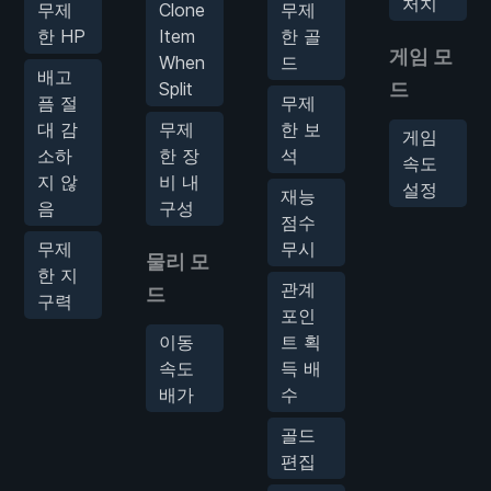
처치
무제
Clone
무제
한 HP
Item
한 골
게임 모
When
드
배고
Split
드
픔 절
무제
대 감
무제
한 보
게임
소하
한 장
석
속도
지 않
비 내
설정
재능
음
구성
점수
무제
무시
물리 모
한 지
관계
드
구력
포인
이동
트 획
속도
득 배
배가
수
골드
편집