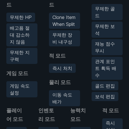
드
드
무제한 골
드
무제한 HP
Clone Item
When Split
무제한 보
배고픔 절
석
대 감소하
무제한 장
지 않음
비 내구성
재능 점수
무시
무제한 지
적 모드
구력
관계 포인
즉시 처치
트 획득 배
게임 모드
수
물리 모드
게임 속도
골드 편집
설정
이동 속도
보석 편집
배가
플레이
인벤토
능력치
적 모드
어 모드
리 모드
모드
즉시