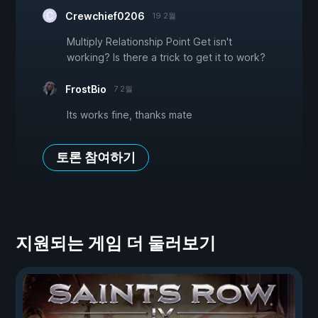
Crewchief0206
19 2월
Multiply Relationship Point Get isn't
working? Is there a trick to get it to work?
FrostBio
7 2월
Its works fine, thanks mate
토론 참여하기
지원되는 게임 더 둘러보기