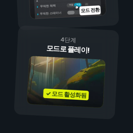
켜짐
꺼짐
무제한 체력
모드 전환
무제한 스태미너
4단계
모드로 플레이!
✓ 모드 활성화됨