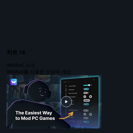
치트
14
WeMod 소개
WeMod를 사용한 모딩의 개요