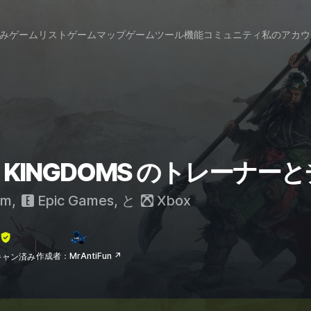
み
ゲームリスト
ゲームマップ
ゲームツール
機能
コミュニティ
私のアカウ
HREE KINGDOMS のトレーナ
am
,
Epic Games
, と
Xbox
作成者：MrAntiFun ↗
lスキャン済み