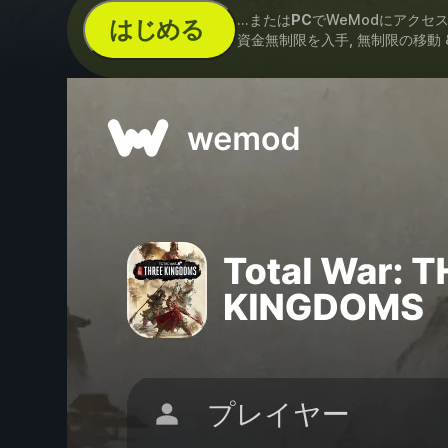
...または
PC
でWeModにアクセ
はじめる
資金無制限を入手, 無制限の移動 