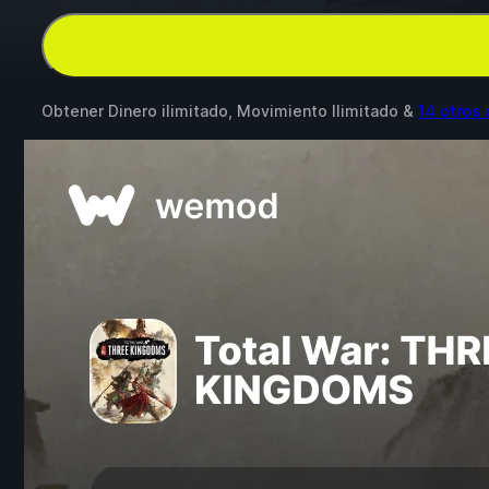
Obtener Dinero ilimitado, Movimiento Ilimitado &
14 otros