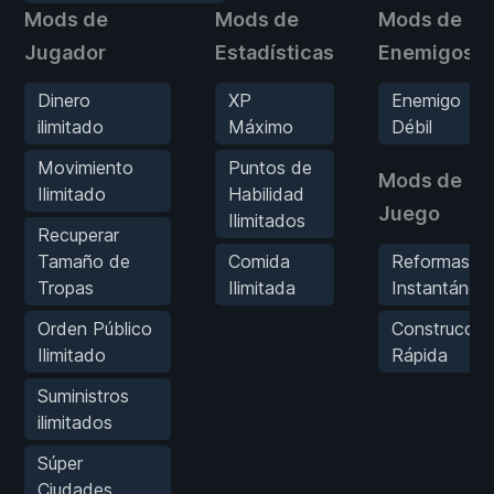
Mods de
Mods de
Mods de
Jugador
Estadísticas
Enemigos
Dinero
XP
Enemigo
ilimitado
Máximo
Débil
Movimiento
Puntos de
Mods de
Ilimitado
Habilidad
Juego
Ilimitados
Recuperar
Tamaño de
Comida
Reformas
Tropas
Ilimitada
Instantánea
Orden Público
Construcció
Ilimitado
Rápida
Suministros
ilimitados
Súper
Ciudades