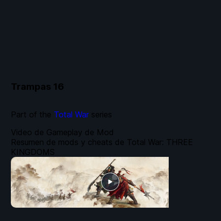
Trampas
16
Part of the
Total War
series
Video de Gameplay de Mod
Resumen de mods y cheats de Total War: THREE
KINGDOMS