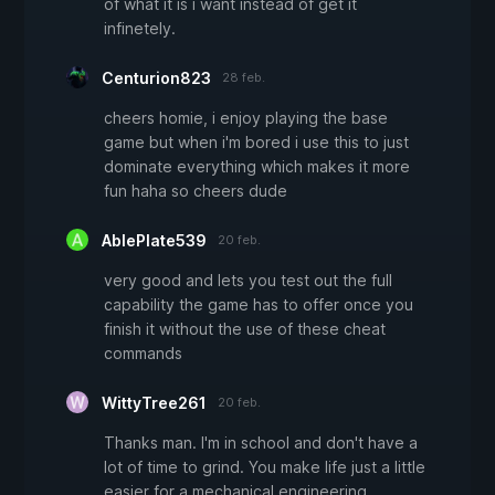
of what it is i want instead of get it
infinetely.
Centurion823
28 feb.
cheers homie, i enjoy playing the base
game but when i'm bored i use this to just
dominate everything which makes it more
fun haha so cheers dude
AblePlate539
20 feb.
very good and lets you test out the full
capability the game has to offer once you
finish it without the use of these cheat
commands
WittyTree261
20 feb.
Thanks man. I'm in school and don't have a
lot of time to grind. You make life just a little
easier for a mechanical engineering