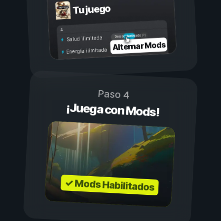
Tu juego
Activado
Desactivado
Salud ilimitada
Alternar Mods
Energía ilimitada
Paso 4
¡Juega con Mods!
✓ Mods Habilitados