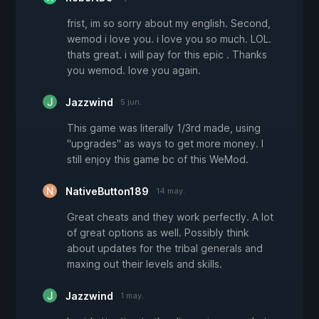
frist, im so sorry about my english. Second,
wemod i love you. i love you so much. LOL.
thats great. i will pay for this epic . Thanks
you wemod. love you again.
Jazzwind
5 jun.
This game was literally 1/3rd made, using
"upgrades" as ways to get more money. I
still enjoy this game bc of this WeMod.
NativeButton189
14 may.
Great cheats and they work perfectly. A lot
of great options as well. Possibly think
about updates for the tribal generals and
maxing out their levels and skills.
Jazzwind
1 may.