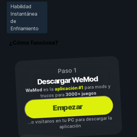
Habilidad
Instantánea
de
Enfriamiento
¿Cómo funciona?
Paso 1
Descargar WeMod
para mods y
aplicación #1
es la
WeMod
3000+ juegos
trucos para
Empezar
para descargar la
PC
...o visítanos en tu
aplicación