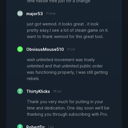
time hassle free just for a change
major53
11 ene.
just got wemod. it looks great . it look
pretty easy.I see a lot of steam game on it.
want to thank wemod for this great tool.
ObviousMouse510
21 jul.
wish unlimited movement was truely
unlimited and that unlimited public order
was functioning properly, I was still getting
rebels
ThirtyKlicks
19 jul.
Thank you very much for putting in your
time and dedication. One day soon we'll be
thanking you through subscribing with Pro.
RobertDc
1 jul.