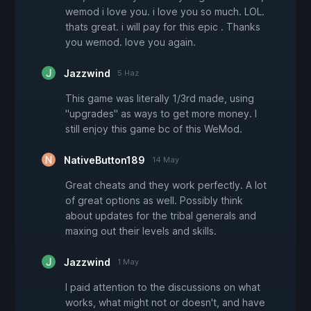
wemod i love you. i love you so much. LOL.
thats great. i will pay for this epic . Thanks
you wemod. love you again.
Jazzwind
5 Haz
This game was literally 1/3rd made, using
"upgrades" as ways to get more money. I
still enjoy this game bc of this WeMod.
NativeButton189
14 May
Great cheats and they work perfectly. A lot
of great options as well. Possibly think
about updates for the tribal generals and
maxing out their levels and skills.
Jazzwind
1 May
I paid attention to the discussions on what
works, what might not or doesn't, and have