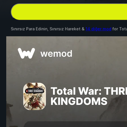
Sınırsız Para Edinin, Sınırsız Hareket &
14 diğer mod
for
Tot