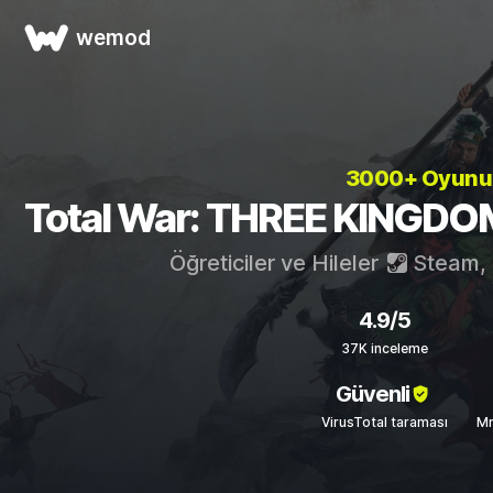
wemod
3000+ Oyun
Total War: THREE KINGDOMS 
Öğreticiler ve Hileler
Steam
,
4.9/5
37K inceleme
Güvenli
VirusTotal taraması
Mr