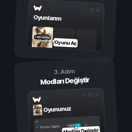
Oyunlarım
Oyunu Aç
3. Adım
Modları Değiştir
Oyununuz
Açık
Kapalı
Sınırsız Sağlık
Modları Değiştir