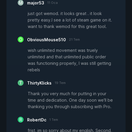
major53
11 Oca
just got wemod. it looks great . it look
pretty easy.I see a lot of steam game on it.
want to thank wemod for this great tool.
ObviousMouse510
21 Tem
wish unlimited movement was truely
unlimited and that unlimited public order
was functioning properly, I was still getting
rebels
ThirtyKlicks
19 Tem
Thank you very much for putting in your
time and dedication. One day soon we'll be
thanking you through subscribing with Pro.
RobertDc
1 Tem
frist, im so sorry about my english. Second,