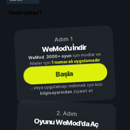
Nasıl çalışır?
Adım 1
WeMod'u İndir
için modlar ve
3000+ oyun
,
WeMod
1 numaralı uygulamadır
hileler için
Başla
...veya uygulamayı indirmek için bizi
ziyaret et
bilgisayarından
2. Adım
Oyunu WeMod'da Aç