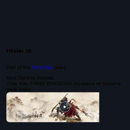
Hileler
16
Part of the
Total War
series
Mod Oynanış Videosu
Total War: THREE KINGDOMS modlarına ve hilelerine
genel bakış