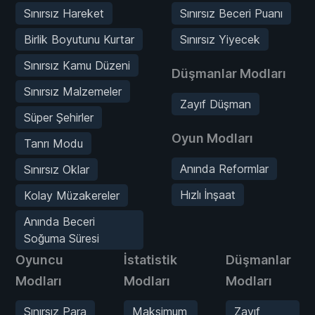
Sınırsız Hareket
Sınırsız Beceri Puanı
Birlik Boyutunu Kurtar
Sınırsız Yiyecek
Sınırsız Kamu Düzeni
Düşmanlar Modları
Sınırsız Malzemeler
Zayıf Düşman
Süper Şehirler
Oyun Modları
Tanrı Modu
Anında Reformlar
Sınırsız Oklar
Hızlı İnşaat
Kolay Müzakereler
Anında Beceri
Soğuma Süresi
Oyuncu
İstatistik
Düşmanlar
Modları
Modları
Modları
Sınırsız Para
Maksimum
Zayıf