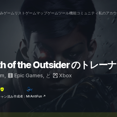
み
ゲームリスト
ゲームマップ
ゲームツール
機能
コミュニティ
私のアカウ
eath of the Outsider の
am
,
Epic Games
, と
Xbox
作成者：MrAntiFun ↗
lスキャン済み