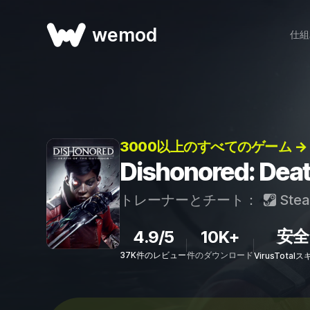
wemod
仕組
3000以上のすべてのゲーム →
Dishonored: D
トレーナーとチート：
Ste
安全
4.9/5
10K+
37K件のレビュー
件のダウンロード
VirusTota