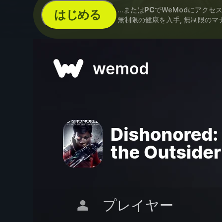
...または
PC
でWeModにアクセ
はじめる
無制限の健康を入手, 無制限のマ