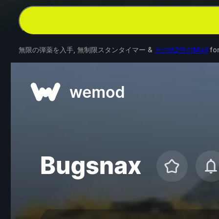
無限の弾薬を入手, 無制限スタンタイマー &
その他2件のMod
fo