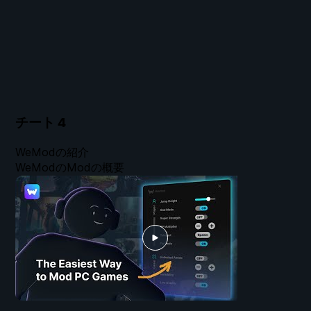
チート
4
WeModの紹介
WeModのModの概要