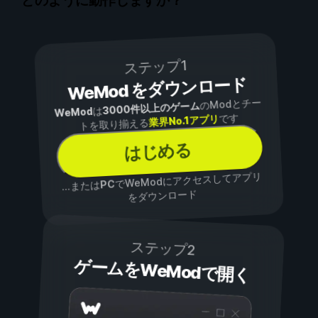
どのように動作しますか？
ステップ1
WeMod をダウンロード
のModとチー
3000件以上のゲーム
は
WeMod
です
業界No.1アプリ
トを取り揃える
はじめる
でWeModにアクセスしてアプリ
PC
...または
をダウンロード
ステップ2
ゲームをWeModで開く