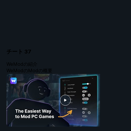
チート
37
WeModの紹介
WeModのModの概要