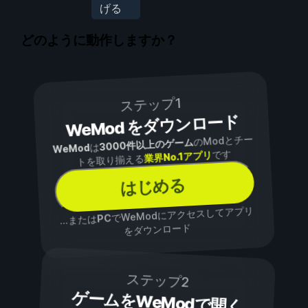
げる
どのように動作しますか？
ステップ1
WeMod をダウンロード
のModとチー
3000件以上のゲーム
は
WeMod
です
業界No.1アプリ
トを取り揃える
はじめる
でWeModにアクセスしてアプリ
PC
...または
をダウンロード
ステップ2
ゲームをWeModで開く