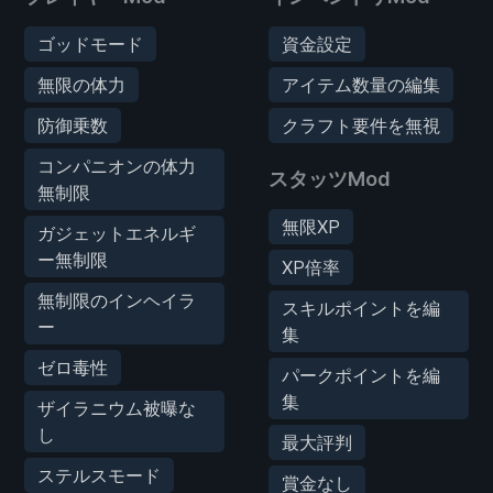
ゴッドモード
資金設定
無限の体力
アイテム数量の編集
防御乗数
クラフト要件を無視
コンパニオンの体力
スタッツMod
無制限
無限XP
ガジェットエネルギ
ー無制限
XP倍率
無制限のインヘイラ
スキルポイントを編
ー
集
ゼロ毒性
パークポイントを編
集
ザイラニウム被曝な
し
最大評判
ステルスモード
賞金なし