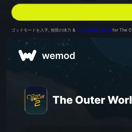
ゴッドモードを入手, 無限の体力 &
その他35件のMod
for
The O