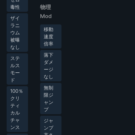
毒性
物理
Mod
ザイ
ラニ
移動
ウム
速度
被曝
倍率
なし
落下
ステ
ダメ
ルス
ージ
モー
なし
ド
無制
100％
限ジ
クリ
ャン
ティ
プ
カル
チャ
ジャ
ンス
ンプ
高さ