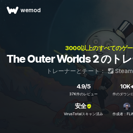
wemod
3000以上のすべてのゲー
The Outer Worlds 2
トレーナーとチート：
Steam
4.9/5
10K
37K件のレビュー
件のダウン
安全
VirusTotalスキャン済み
作成者：FLi