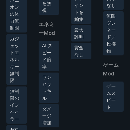
を無
イン
なし
オン
視
トを
の体
無限
編集
力無
グレ
エネミ
制限
最大
ネー
ーMod
評判
ド／
ガジ
投擲
ェッ
AI ス
賞金
物
トエ
ピー
なし
ネル
ド倍
ゲーム
ギー
率
無制
Mod
ワン
限
ヒッ
ゲー
無制
トキ
ムス
限の
ル
ピー
イン
ド
ダメ
ヘイ
ージ
ラー
増加
ゼロ