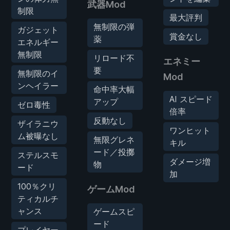
武器Mod
制限
最大評判
無制限の弾
ガジェット
賞金なし
薬
エネルギー
無制限
リロード不
エネミー
要
無制限のイ
Mod
ンヘイラー
命中率大幅
AI スピード
アップ
ゼロ毒性
倍率
反動なし
ザイラニウ
ワンヒット
ム被曝なし
無限グレネ
キル
ード／投擲
ステルスモ
ダメージ増
物
ード
加
100％クリ
ゲームMod
ティカルチ
ャンス
ゲームスピ
ード
プレイヤー