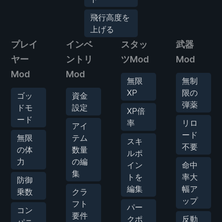
飛行高度を
上げる
プレイ
インベ
スタッ
武器
ヤー
ントリ
ツMod
Mod
Mod
Mod
無限
無制
XP
限の
ゴッ
資金
弾薬
ドモ
設定
XP倍
ード
率
リロ
アイ
ード
無限
テム
スキ
不要
の体
数量
ルポ
力
の編
イン
命中
集
トを
率大
防御
編集
幅ア
乗数
クラ
ップ
フト
パー
コン
要件
クポ
反動
パニ