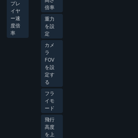
プレ
倍率
イヤ
ー速
重力
度倍
を設
率
定
カメ
ラ
FOV
を設
定す
る
フラ
イモ
ード
飛行
高度
を上