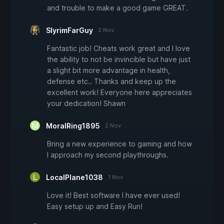
and trouble to make a good game GREAT.
SlyrimFarGuy
2 Nov
Fantastic job! Cheats work great and I love
the ability to not be invincible but have just
a slight bit more advantage in health,
defense etc.. Thanks and keep up the
excellent work! Everyone here appreciates
your dedication! Shawn
MoralRing1895
2 Nov
Bring a new experience to gaming and how
I approach my second playthroughs.
LocalPlane1038
1 Nov
Love it! Best software I have ever used!
Easy setup up and Easy Run!