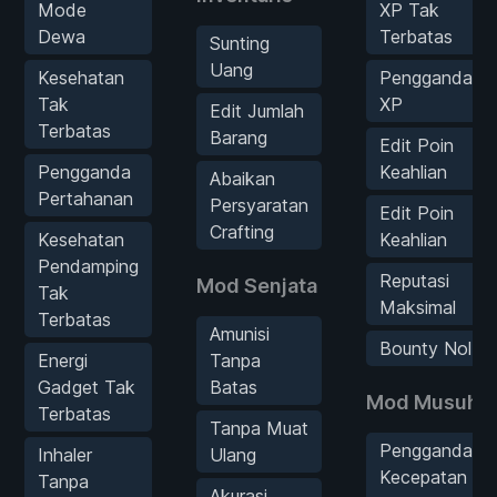
Mode
XP Tak
Dewa
Terbatas
Sunting
Uang
Kesehatan
Pengganda
Tak
XP
Edit Jumlah
Terbatas
Barang
Edit Poin
Pengganda
Keahlian
Abaikan
Pertahanan
Persyaratan
Edit Poin
Crafting
Kesehatan
Keahlian
Pendamping
Reputasi
Mod Senjata
Tak
Maksimal
Terbatas
Amunisi
Bounty Nol
Energi
Tanpa
Gadget Tak
Batas
Mod Musuh
Terbatas
Tanpa Muat
Pengganda
Inhaler
Ulang
Kecepatan
Tanpa
Akurasi