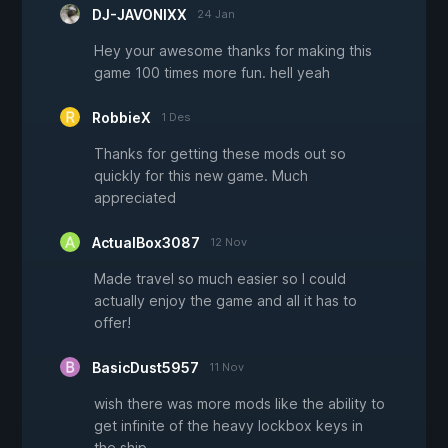
DJ-JAVONIXX
24 Jan
Hey your awesome thanks for making this
game 100 times more fun. hell yeah
RobbieX
1 Des
Thanks for getting these mods out so
quickly for this new game. Much
appreciated
ActualBox3087
12 Nov
Made travel so much easier so I could
actually enjoy the game and all it has to
offer!
BasicDust5957
11 Nov
wish there was more mods like the ability to
get infinite of the heavy lockbox keys in
the ship