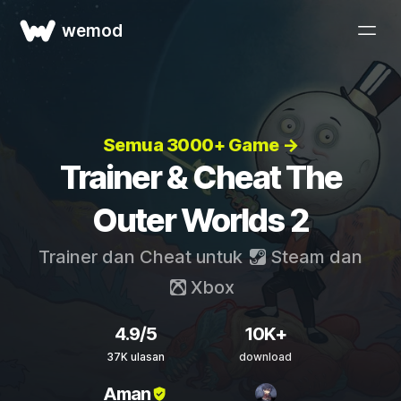
wemod
Semua 3000+ Game →
Trainer & Cheat The
Outer Worlds 2
Trainer dan Cheat untuk
Steam
dan
Xbox
4.9/5
10K+
37K ulasan
download
Aman