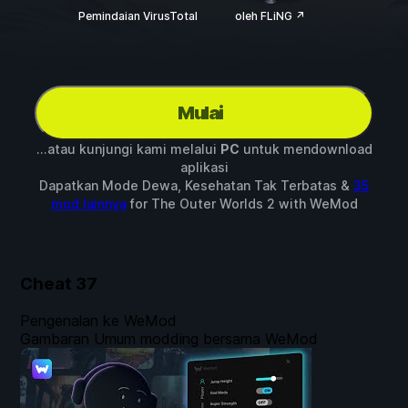
Pemindaian VirusTotal
oleh FLiNG ↗
Mulai
...atau kunjungi kami melalui
PC
untuk mendownload
aplikasi
Dapatkan Mode Dewa, Kesehatan Tak Terbatas &
35
mod lainnya
for
The Outer Worlds 2
with
WeMod
Cheat
37
Pengenalan ke WeMod
Gambaran Umum modding bersama WeMod