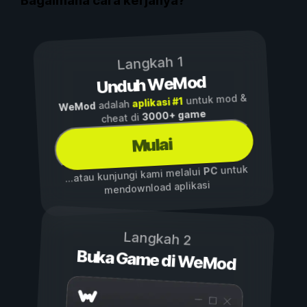
Bagaimana cara kerjanya?
Langkah 1
Unduh WeMod
untuk mod &
aplikasi #1
adalah
WeMod
3000+ game
cheat di
Mulai
untuk
PC
...atau kunjungi kami melalui
mendownload aplikasi
Langkah 2
Buka Game di WeMod