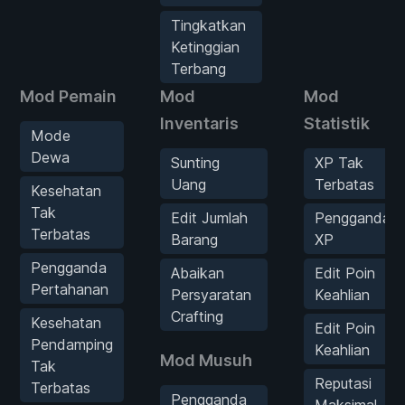
Tingkatkan
Ketinggian
Terbang
Mod Pemain
Mod
Mod
Inventaris
Statistik
Mode
Dewa
Sunting
XP Tak
Uang
Terbatas
Kesehatan
Tak
Edit Jumlah
Pengganda
Terbatas
Barang
XP
Pengganda
Abaikan
Edit Poin
Pertahanan
Persyaratan
Keahlian
Crafting
Kesehatan
Edit Poin
Pendamping
Keahlian
Mod Musuh
Tak
Reputasi
Terbatas
Pengganda
Maksimal