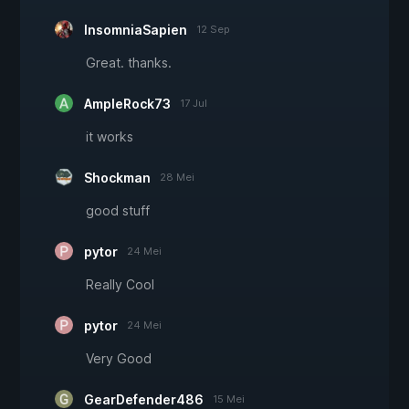
InsomniaSapien
12 Sep
Great. thanks.
AmpleRock73
17 Jul
it works
Shockman
28 Mei
good stuff
pytor
24 Mei
Really Cool
pytor
24 Mei
Very Good
GearDefender486
15 Mei