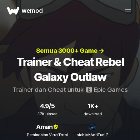
wemod
Semua 3000+ Game →
Trainer & Cheat Rebel
Galaxy Outlaw
Trainer dan Cheat untuk
Epic Games
4.9/5
1K+
37K ulasan
download
Aman
Pemindaian VirusTotal
oleh MrAntiFun ↗