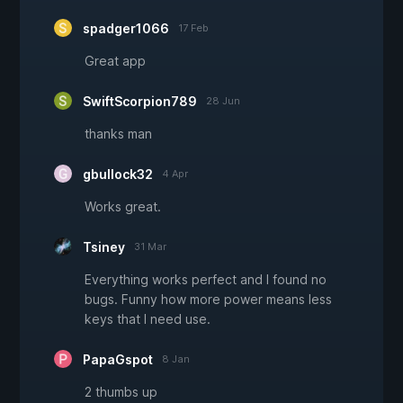
spadger1066
17 Feb
Great app
SwiftScorpion789
28 Jun
thanks man
gbullock32
4 Apr
Works great.
Tsiney
31 Mar
Everything works perfect and I found no
bugs. Funny how more power means less
keys that I need use.
PapaGspot
8 Jan
2 thumbs up