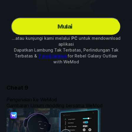
Mulai
...atau kunjungi kami melalui
PC
untuk mendownload
aplikasi
Dapatkan Lambung Tak Terbatas, Perlindungan Tak
Terbatas &
7 mod lainnya
for
Rebel Galaxy Outlaw
with
WeMod
Cheat
9
Pengenalan ke WeMod
Gambaran Umum modding bersama WeMod