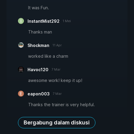
It was Fun.
InstantMist292
1 Mei
Thanks man
Shockman
11 Apr
worked like a charm
Havoc120
7 Mar
awesome work! keep it up!
eapon003
7 Mar
Thanks the trainer is very helpful.
Bergabung dalam diskusi