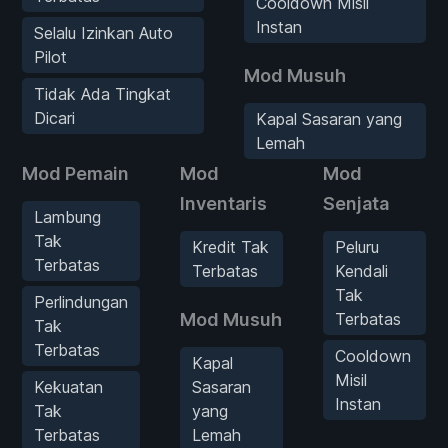
Cooldown Misil
Instan
Selalu Izinkan Auto
Pilot
Mod Musuh
Tidak Ada Tingkat
Dicari
Kapal Sasaran yang
Lemah
Mod Pemain
Mod
Mod
Inventaris
Senjata
Lambung
Tak
Kredit Tak
Peluru
Terbatas
Terbatas
Kendali
Tak
Perlindungan
Mod Musuh
Terbatas
Tak
Terbatas
Cooldown
Kapal
Misil
Kekuatan
Sasaran
Instan
Tak
yang
Terbatas
Lemah