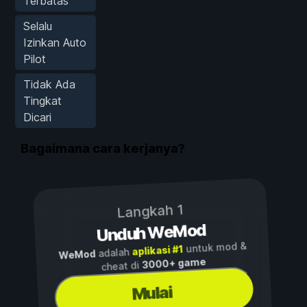
Terbatas
Selalu
Izinkan Auto
Pilot
Tidak Ada
Tingkat
Dicari
Bagaimana cara kerjanya?
Langkah 1
Unduh WeMod
untuk mod &
aplikasi #1
adalah
WeMod
3000+ game
cheat di
Mulai