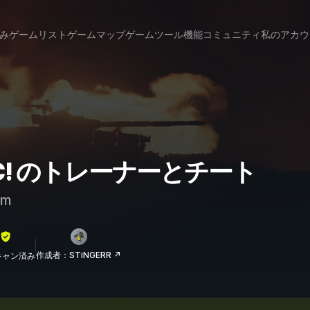
み
ゲームリスト
ゲームマップ
ゲームツール
機能
コミュニティ
私のアカウ
T, PC! のトレーナーとチート
am
作成者：STiNGERR ↗
lスキャン済み