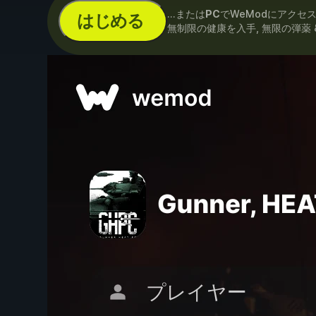
...または
PC
でWeModにアクセ
はじめる
無制限の健康を入手, 無限の弾薬 