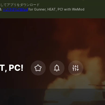
スしてアプリをダウンロード
&
その他1件のMod
for
Gunner, HEAT, PC!
with
WeMod