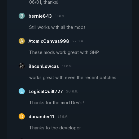
06/01, thanks!
bernie843
1 เม.ย.
Still works with all the mods
AtomicCanvas998
22 ก.พ.
These mods work great with GHP
BaconLowcas
11 ก.พ.
works great with even the recent patches
LogicalQuilt727
26 ม.ค.
Thanks for the mod Dev's!
danander11
21 ธ.ค.
Thanks to the developer