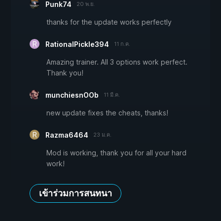
Punk74
20 พ.ย.
thanks for the update works perfectly
RationalPickle394
11 ก.ค.
Amazing trainer. All 3 options work perfect.
Thank you!
munchiesnOOb
11 มี.ค.
new update fixes the cheats, thanks!
Razma6464
23 ม.ค.
Mod is working, thank you for all your hard
work!
เข้าร่วมการสนทนา