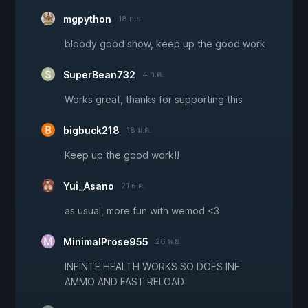
mgpython
18 ก.ย.
bloody good show, keep up the good work
SuperBean732
4 ก.ค.
Works great, thanks for supporting this
bigbuck218
18 ม.ค.
Keep up the good work!!
Yui_Asano
21 ธ.ค.
as usual, more fun with wemod <3
MinimalProse955
26 พ.ย.
INFINTE HEALTH WORKS SO DOES INF
AMMO AND FAST RELOAD