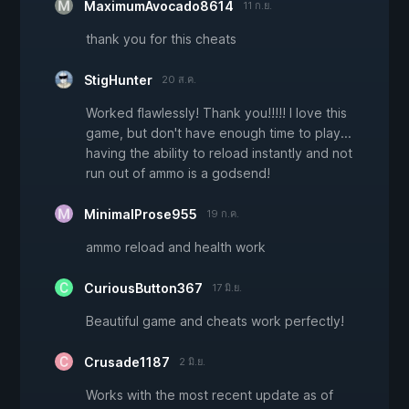
MaximumAvocado8614
11 ก.ย.
thank you for this cheats
StigHunter
20 ส.ค.
Worked flawlessly! Thank you!!!!! I love this
game, but don't have enough time to play...
having the ability to reload instantly and not
run out of ammo is a godsend!
MinimalProse955
19 ก.ค.
ammo reload and health work
CuriousButton367
17 มิ.ย.
Beautiful game and cheats work perfectly!
Crusade1187
2 มิ.ย.
Works with the most recent update as of