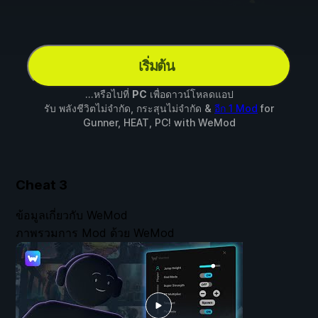
เริ่มต้น
...หรือไปที่
PC
เพื่อดาวน์โหลดแอป
รับ พลังชีวิตไม่จำกัด, กระสุนไม่จำกัด &
อีก 1 Mod
for
Gunner, HEAT, PC!
with
WeMod
Cheat
3
ข้อมูลเกี่ยวกับ WeMod
ภาพรวมการ Mod ด้วย WeMod