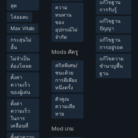
แก้ไขฐาน
สุด
ความ
การรับรู้
ทนทาน
โล่อมตะ
แก้ไขฐาน
ของ
Max Vitals
ปัญญา
อุปกรณ์ไม่
จำกัด
กระสุนไม่
แก้ไขฐาน
อั้น
การอยู่รอด
Mods ศัตรู
ไม่จำเป็น
แก้ไขความ
สกิลพิเศษ/
ต้องโหลด
ชำนาญพื้น
ชนะด้วย
ฐาน
ตั้งค่า
การตีเพียง
ความเร็ว
หนึ่งครั้ง
ของผู้เล่น
ตัวคูณ
ตั้งค่า
ความเสีย
ความเร็ว
หาย
ในการ
เคลื่อนที่
Mod เกม
ตั้งค่าความ