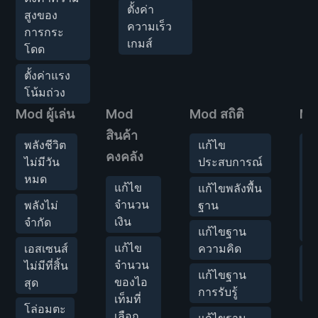
ตั้งค่า
สูงของ
ความเร็ว
การกระ
เกมส์
โดด
ตั้งค่าแรง
โน้มถ่วง
Mod ผู้เล่น
Mod
Mod สถิติ
Mod
สินค้า
พลังชีวิต
แก้ไข
ส
คงคลัง
ไม่มีวัน
ประสบการณ์
พ
หมด
ช
แก้ไข
แก้ไขพลังพื้น
ก
จำนวน
พลังไม่
ฐาน
เพ
เงิน
จำกัด
คร
แก้ไขฐาน
แก้ไข
เอสเซนส์
ความคิด
ต
จำนวน
ไม่มีที่สิ้น
ค
แก้ไขฐาน
ของไอ
สุด
เ
การรับรู้
เท็มที่
โล่อมตะ
เลือก
แก้ไขฐาน