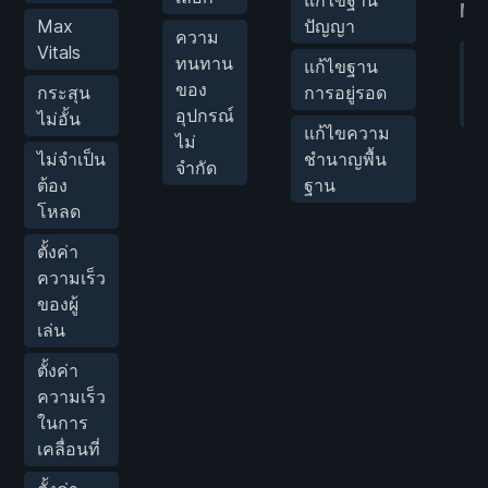
Mo
Max
ปัญญา
ความ
Vitals
ตั
ทนทาน
แก้ไขฐาน
ค
ของ
กระสุน
การอยู่รอด
เ
อุปกรณ์
ไม่อั้น
แก้ไขความ
ไม่
ไม่จำเป็น
ชำนาญพื้น
จำกัด
ต้อง
ฐาน
โหลด
ตั้งค่า
ความเร็ว
ของผู้
เล่น
ตั้งค่า
ความเร็ว
ในการ
เคลื่อนที่