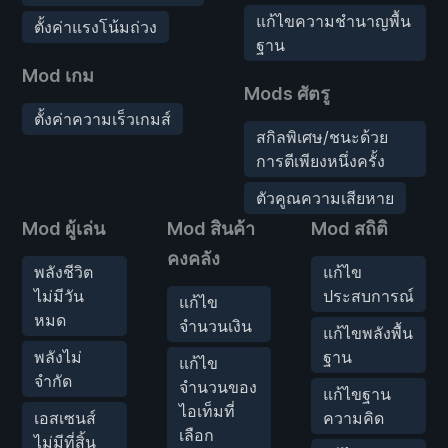
แก้ไขความชำนาญพื้น
ตั้งค่าแรงโน้มถ่วง
ฐาน
Mod เกม
Mods ศัตรู
ตั้งค่าความเร็วเกมส์
สกิลพิเศษ/ชนะด้วย
การตีเพียงหนึ่งครั้ง
ตัวคูณความเสียหาย
Mod ผู้เล่น
Mod สินค้า
Mod สถิติ
คงคลัง
พลังชีวิต
แก้ไข
ไม่มีวัน
ประสบการณ์
แก้ไข
หมด
จำนวนเงิน
แก้ไขพลังพื้น
พลังไม่
ฐาน
แก้ไข
จำกัด
จำนวนของ
แก้ไขฐาน
ไอเท็มที่
เอสเซนส์
ความคิด
เลือก
ไม่มีที่สิ้น