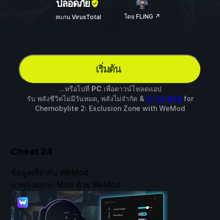
ปลอดภัย
โดย FLiNG ↗
สแกน VirusTotal
เริ่มต้น
...หรือไปที่
PC
เพื่อดาวน์โหลดแอป
รับ พลังชีวิตไม่มีวันหมด, พลังไม่จำกัด &
อีก 22 Mod
for
Chernobylite 2: Exclusion Zone
with
WeMod
Cheat
24
ข้อมูลเกี่ยวกับ WeMod
ภาพรวมการ Mod ด้วย WeMod