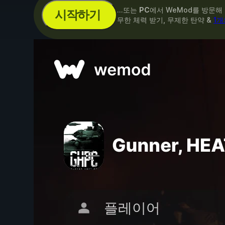
...또는
PC
에서 WeMod를 방문해
시작하기
무한 체력 받기, 무제한 탄약 &
1개