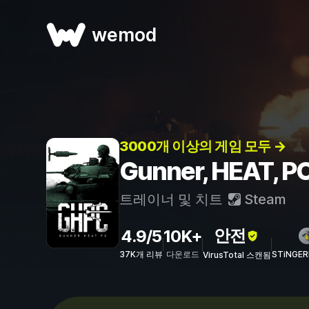
wemod
3000개 이상의 게임 모두 →
Gunner, HEAT,
트레이너 및 치트
Steam
안전
4.9/5
10K+
37K개 리뷰
다운로드
STiNGE
VirusTotal 스캔됨