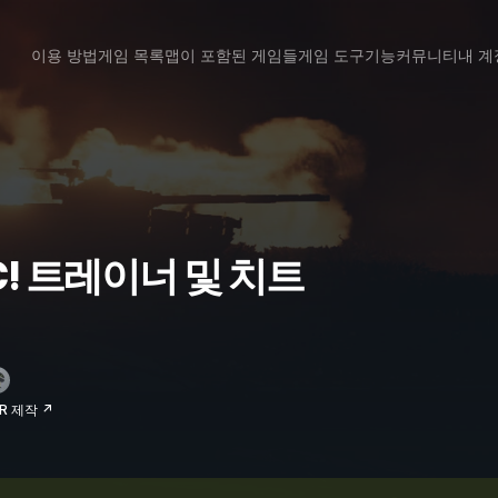
이용 방법
게임 목록
맵이 포함된 게임들
게임 도구
기능
커뮤니티
내 계
 PC! 트레이너 및 치트
RR 제작 ↗