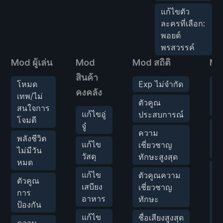
แก้ไขตัว
ละครที่เลือก:
พอยต์
พรสวรรค์
Mod ผู้เล่น
Mod
Mod สถิติ
Mod
สินค้า
โหมด
Exp ไม่จำกัด
ล
คงคลัง
เทพ/ไม่
ศั
ตัวคูณ
สนใจการ
ศู
แก้ไขอู่
ประสบการณ์
โจมตี
จู๋
ท
ความ
พลังชีวิต
เ
แก้ไข
เชี่ยวชาญ
ไม่มีวัน
ง่
วัสดุ
ทักษะสูงสุด
หมด
สก
แก้ไข
ตัวคูณความ
ตัวคูณ
พิ
เสบียง
เชี่ยวชาญ
การ
ช
อาหาร
ทักษะ
ป้องกัน
ก
เพ
แก้ไข
ชื่อเสียงสูงสุด
ความ