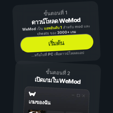
ขั้นตอนที่ 1
ดาวน์โหลด WeMod
สำหรับ mod และ
แอพอันดับ 1
เป็น
WeMod
3000+ เกม
cheats ของ
เริ่มต้น
เพื่อดาวน์โหลดแอป
PC
...หรือไปที่
ขั้นตอนที่ 2
เปิดเกมใน WeMod
เกมของฉัน