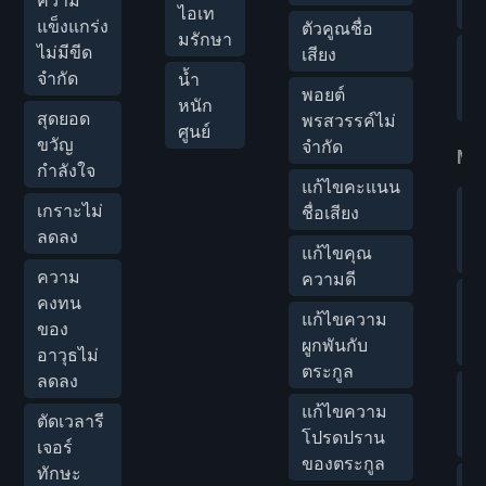
คร
ไอเท
แข็งแกร่ง
ตัวคูณชื่อ
มรักษา
ไม่มีขีด
ตั
เสียง
จำกัด
ค
น้ำ
พอยต์
ห
หนัก
สุดยอด
พรสวรรค์ไม่
ศูนย์
ขวัญ
จำกัด
Mo
กำลังใจ
แก้ไขคะแนน
เก
เกราะไม่
ชื่อเสียง
ตั
ลดลง
แก้ไขคุณ
คุ
ความ
ความดี
ค
คงทน
แก้ไขความ
เ
ของ
ผูกพันกับ
วั
อาวุธไม่
ตระกูล
ลดลง
ค
แก้ไขความ
ข
ตัดเวลารี
โปรดปราน
ผ
เจอร์
ของตระกูล
ทักษะ
ก