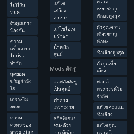
ความ
แก้ไข
ไม่มีวัน
เชี่ยวชาญ
เสบียง
หมด
ทักษะสูงสุด
อาหาร
ตัวคูณการ
ตัวคูณความ
แก้ไขไอเท
ป้องกัน
เชี่ยวชาญ
มรักษา
ความ
ทักษะ
น้ำหนัก
แข็งแกร่ง
ชื่อเสียงสูงสุด
ศูนย์
ไม่มีขีด
จำกัด
ตัวคูณชื่อ
Mods ศัตรู
เสียง
สุดยอด
ขวัญกำลัง
ลดพลังศัตรู
พอยต์
ใจ
เป็นศูนย์
พรสวรรค์ไม่
จำกัด
เกราะไม่
ทำลาย
ลดลง
เกราะง่าย
แก้ไขคะแนน
ชื่อเสียง
ความ
สกิลพิเศษ/
คงทนของ
ชนะด้วย
แก้ไขคุณ
อาวุธไม่ลด
การตีเพียง
ความดี