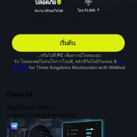
ปลอดภัย
โดย FLiNG ↗
สแกน VirusTotal
เริ่มต้น
...หรือไปที่
PC
เพื่อดาวน์โหลดแอป
รับ โหมดเทพ/ไม่สนใจการโจมตี, พลังชีวิตไม่มีวันหมด &
อีก
50 Mod
for
Three Kingdoms Mushouden
with
WeMod
Cheat
52
ข้อมูลเกี่ยวกับ WeMod
ภาพรวมการ Mod ด้วย WeMod