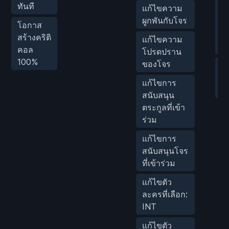
ทันที
แก้ไขความ
ค
ผูกพันกับโจร
ก
โอกาส
เค
สร้างคริติ
แก้ไขความ
บ
คอล
โปรดปราน
100%
ของโจร
ตั
ค
แก้ไขการ
เก
สนับสนุน
ตระกูลที่เข้า
ร่วม
แก้ไขการ
สนับสนุนโจร
ที่เข้าร่วม
แก้ไขตัว
ละครที่เลือก:
INT
แก้ไขตัว