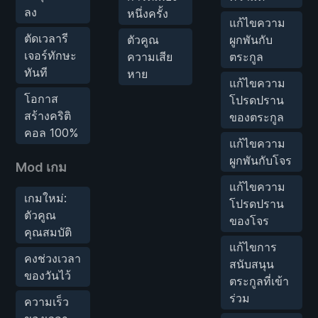
ลง
หนึ่งครั้ง
แก้ไขความ
ตัดเวลารี
ตัวคูณ
ผูกพันกับ
เจอร์ทักษะ
ความเสีย
ตระกูล
ทันที
หาย
แก้ไขความ
โอกาส
โปรดปราน
สร้างคริติ
ของตระกูล
คอล 100%
แก้ไขความ
ผูกพันกับโจร
Mod เกม
แก้ไขความ
เกมใหม่:
โปรดปราน
ตัวคูณ
ของโจร
คุณสมบัติ
แก้ไขการ
คงช่วงเวลา
สนับสนุน
ของวันไว้
ตระกูลที่เข้า
ร่วม
ความเร็ว