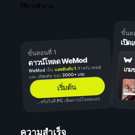
วิธีการทำงาน
ขั้นต
เปิ
ขั้นตอนที่ 1
ดาวน์โหลด WeMod
สำหรับ mod
แอพอันดับ 1
เกม
เป็น
WeMod
3000+ เกม
และ cheats ของ
เริ่มต้น
เพื่อดาวน์โหลดแอป
PC
...หรือไปที่
ความสำเร็จ