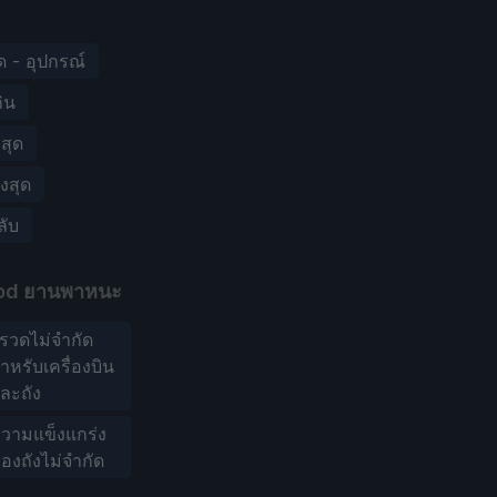
ด - อุปกรณ์
กิน
งสุด
งสุด
ลับ
od ยานพาหนะ
รวดไม่จำกัด
ำหรับเครื่องบิน
ละถัง
วามแข็งแกร่ง
องถังไม่จำกัด