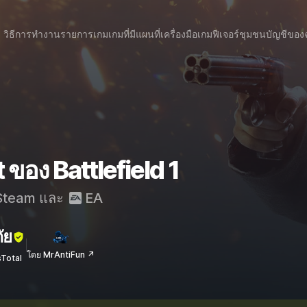
วิธีการทำงาน
รายการเกม
เกมที่มีแผนที่
เครื่องมือเกม
ฟีเจอร์
ชุมชน
บัญชีของ
 ของ Battlefield 1
team
และ
EA
ัย
โดย MrAntiFun ↗
sTotal