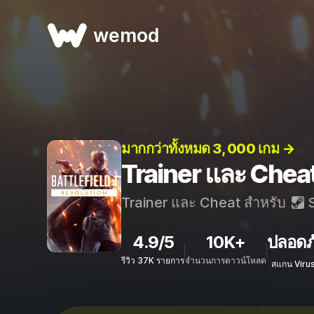
wemod
มากกว่าทั้งหมด 3, 000 เกม →
Trainer และ Cheat
Trainer และ Cheat สำหรับ
S
4.9/5
10K+
ปลอดภ
รีวิว 37K รายการ
จำนวนการดาวน์โหลด
สแกน Viru