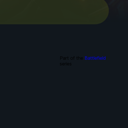
Part of the
Battlefield
series