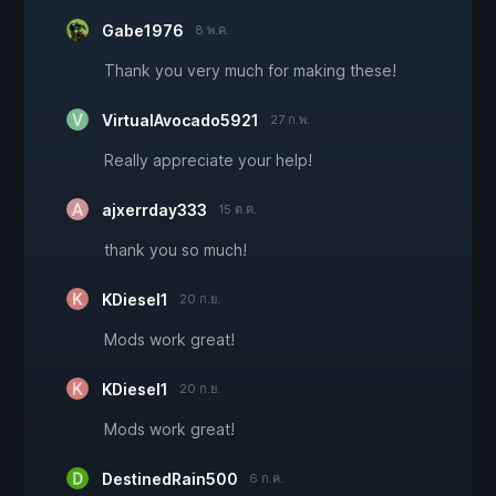
Gabe1976
8 พ.ค.
Thank you very much for making these!
VirtualAvocado5921
27 ก.พ.
Really appreciate your help!
ajxerrday333
15 ต.ค.
thank you so much!
KDiesel1
20 ก.ย.
Mods work great!
KDiesel1
20 ก.ย.
Mods work great!
DestinedRain500
6 ก.ค.