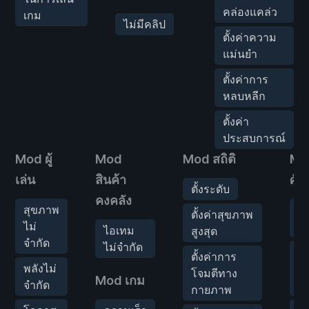
คล่องแคล่ว
เกม
ไม่มีคลิป
ตั้งค่าความ
แม่นยำ
ตั้งค่าการ
หลบหลีก
ตั้งค่า
ประสบการณ์
Mod ผู้
Mod
Mod สถิติ
Mo
เล่น
สินค้า
ศัตร
ตั้งระดับ
คงคลัง
สุขภาพ
ไม
ตั้งค่าสุขภาพ
ไม่
ชา
ไอเทม
สูงสุด
จำกัด
ไม่จำกัด
โ
ตั้งค่าการ
พลังไม่
โจ
โจมตีทาง
Mod เกม
จำกัด
0
กายภาพ