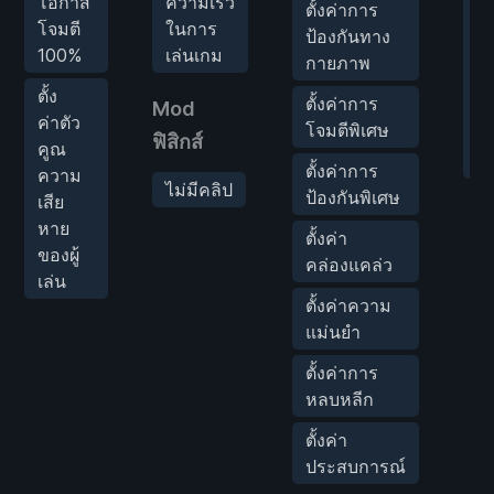
โอกาส
ความเร็ว
ตั
ตั้งค่าการ
โจมตี
ในการ
ล
ป้องกันทาง
100%
เล่นเกม
ค
กายภาพ
เส
ตั้ง
ตั้งค่าการ
Mod
ห
ค่าตัว
โจมตีพิเศษ
จ
ฟิสิกส์
คูณ
ศั
ตั้งค่าการ
ความ
ไม่มีคลิป
ป้องกันพิเศษ
เสีย
หาย
ตั้งค่า
ของผู้
คล่องแคล่ว
เล่น
ตั้งค่าความ
แม่นยำ
ตั้งค่าการ
หลบหลีก
ตั้งค่า
ประสบการณ์