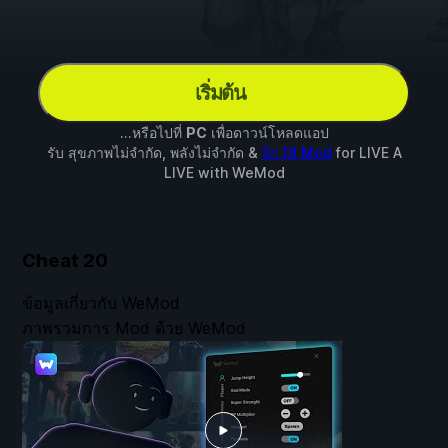
เริ่มต้น
...หรือไปที่
PC
เพื่อดาวน์โหลดแอป
รับ สุขภาพไม่จำกัด, พลังไม่จำกัด &
อีก 18 Mod
for
LIVE A
LIVE
with
WeMod
Cheat
20
ข้อมูลเกี่ยวกับ WeMod
ภาพรวมการ Mod ด้วย WeMod