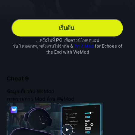
เริ่มต้น
...หรือไปที่
PC
เพื่อดาวน์โหลดแอป
รับ โหมดเทพ, พลังงานไม่จำกัด &
อีก 7 Mod
for
Echoes of
the End
with
WeMod
Cheat
9
ข้อมูลเกี่ยวกับ WeMod
ภาพรวมการ Mod ด้วย WeMod