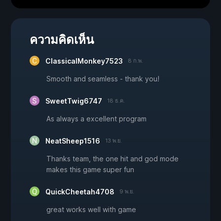
ความคิดเห็น
ClassicalMonkey7523
8 ก.พ.
Smooth and seamless - thank you!
SweetTwig6747
18 ธ.ค.
As always a excellent program
NeatSheep1516
13 พ.ย.
Thanks team, the one hit and god mode
makes this game super fun
QuickCheetah4708
9 พ.ย.
great works well with game