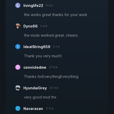
livinglife22
6 พ.ย.
this works great thanks for your work
Dyno66
5 ต.ค.
the mods worked great. cheers.
IdealString659
3 ก.ย.
Thank you very much!
convictedme
27 ส.ค.
Thanks forEverythingEverything
HyundaiGrey
20 ส.ค.
very good mod thx
Navarasan
17 ส.ค.