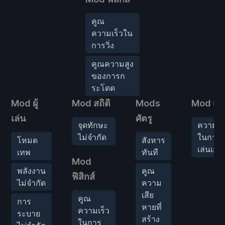
คูณ
ความเร็วใน
การวิ่ง
คูณความสูง
ของการก
ระโดด
Mod ผู้
Mod สถิติ
Mods
Mod เก
เล่น
ศัตรู
จุดทักษะ
ความเร
ไม่จำกัด
ในการ
โหมด
สังหาร
เล่นเกม
เทพ
ทันที
Mod
พลังงาน
คูณ
ฟิสิกส์
ไม่จำกัด
ความ
เสีย
คูณ
การ
หายที่
ความเร็ว
ระบาย
สร้าง
ในการ