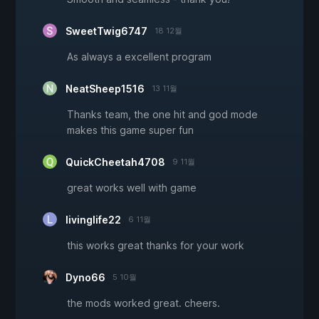
SweetTwig6747
18 12월
As always a excellent program
NeatSheep1516
13 11월
Thanks team, the one hit and god mode
makes this game super fun
QuickCheetah4708
9 11월
great works well with game
livinglife22
6 11월
this works great thanks for your work
Dyno66
5 10월
the mods worked great. cheers.