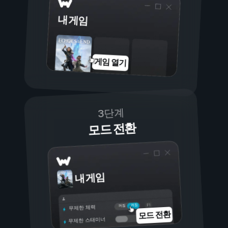
내 게임
게임 열기
3단계
모드 전환
내 게임
켜짐
꺼짐
무제한 체력
모드 전환
무제한 스태미너