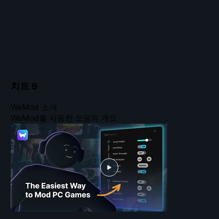
치트
9
WeMod 소개
WeMod를 사용한 모딩의 개요