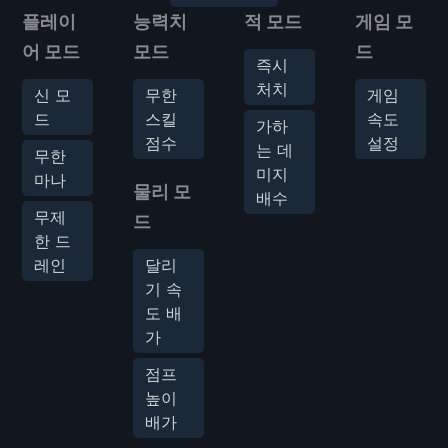
플레이
능력치
적 모드
게임 모
어 모드
모드
드
즉시
처치
신 모
무한
게임
드
스킬
속도
가하
점수
설정
는 데
무한
미지
마나
물리 모
배수
무제
드
한 드
레인
달리
기 속
도 배
가
점프
높이
배가