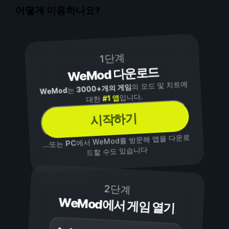
어떻게 이용하나요?
1단계
WeMod 다운로드
의 모드 및 치트에
3000+개의 게임
는
WeMod
입니다.
#1 앱
대한
시작하기
에서 WeMod를 방문해 앱을 다운로
PC
...또는
드할 수도 있습니다
2단계
WeMod에서 게임 열기