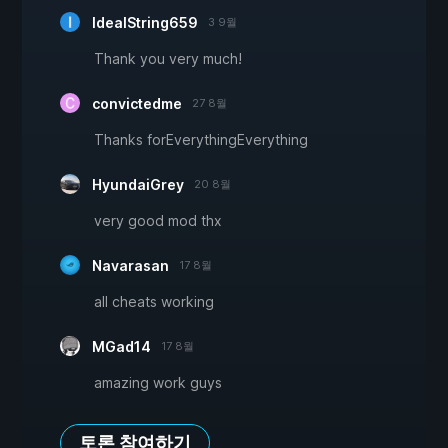
IdealString659
3 9월
Thank you very much!
convictedme
27 8월
Thanks forEverythingEverything
HyundaiGrey
20 8월
very good mod thx
Navarasan
17 8월
all cheats working
MGad14
17 8월
amazing work guys
토론 참여하기