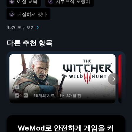
예절 교육
시루브식 꼬챙이
뒤집혀져 있다
45개 모두 보기
다른 추천 항목
59개의 치트
3개월 전
WeMod로 안전하게 게임을 커