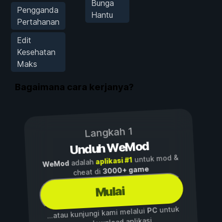
Bunga
Pengganda
Hantu
Pertahanan
Edit
Kesehatan
Maks
Bagaimana cara kerjanya?
Langkah 1
Unduh WeMod
untuk mod &
aplikasi #1
adalah
WeMod
3000+ game
cheat di
Mulai
untuk
PC
...atau kunjungi kami melalui