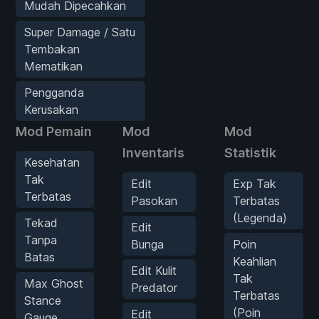
Mudah Dipecahkan
Super Damage / Satu
Tembakan
Mematikan
Pengganda
Kerusakan
Mod Pemain
Mod
Mod
Inventaris
Statistik
Kesehatan
Tak
Edit
Exp Tak
Terbatas
Pasokan
Terbatas
(Legenda)
Tekad
Edit
Tanpa
Bunga
Poin
Batas
Keahlian
Edit Kulit
Tak
Max Ghost
Predator
Terbatas
Stance
(Poin
Edit
Gauge