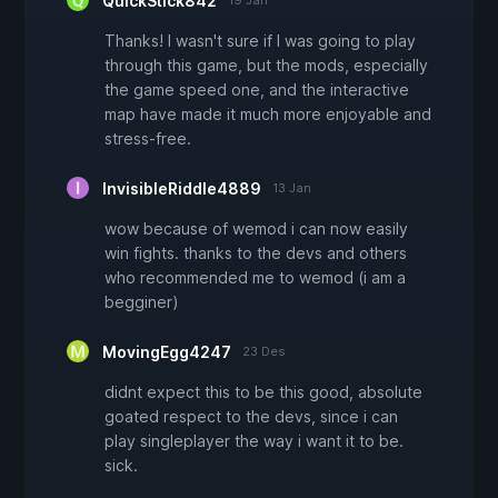
QuickStick842
19 Jan
Thanks! I wasn't sure if I was going to play
through this game, but the mods, especially
the game speed one, and the interactive
map have made it much more enjoyable and
stress-free.
InvisibleRiddle4889
13 Jan
wow because of wemod i can now easily
win fights. thanks to the devs and others
who recommended me to wemod (i am a
begginer)
MovingEgg4247
23 Des
didnt expect this to be this good, absolute
goated respect to the devs, since i can
play singleplayer the way i want it to be.
sick.