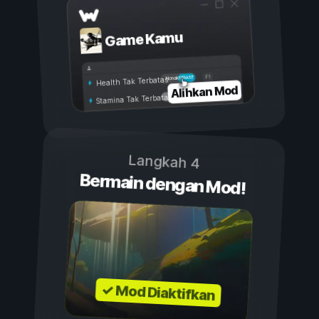
Game Kamu
Aktif
Nonaktif
Health Tak Terbatas
Alihkan Mod
Stamina Tak Terbatas
Langkah 4
Bermain dengan Mod!
✓ Mod Diaktifkan