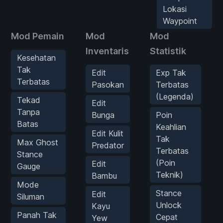
Lokasi
Waypoint
Mod Pemain
Mod
Mod
Inventaris
Statistik
Kesehatan
Tak
Edit
Exp Tak
Terbatas
Pasokan
Terbatas
(Legenda)
Tekad
Edit
Tanpa
Bunga
Poin
Batas
Keahlian
Edit Kulit
Tak
Max Ghost
Predator
Terbatas
Stance
(Poin
Edit
Gauge
Teknik)
Bambu
Mode
Stance
Edit
Siluman
Unlock
Kayu
Panah Tak
Cepat
Yew