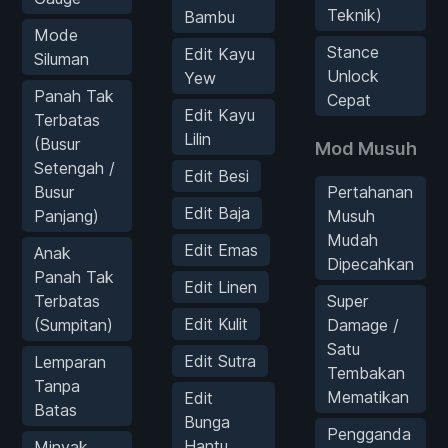
Teknik)
Bambu
Mode
Stance
Edit Kayu
Siluman
Unlock
Yew
Panah Tak
Cepat
Edit Kayu
Terbatas
Lilin
(Busur
Mod Musuh
Setengah /
Edit Besi
Busur
Pertahanan
Edit Baja
Panjang)
Musuh
Mudah
Edit Emas
Anak
Dipecahkan
Panah Tak
Edit Linen
Terbatas
Super
Edit Kulit
(Sumpitan)
Damage /
Satu
Edit Sutra
Lemparan
Tembakan
Tanpa
Mematikan
Edit
Batas
Bunga
Pengganda
Hantu
Minyak