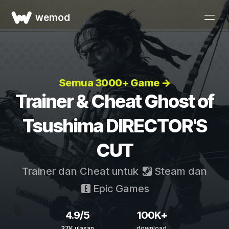
wemod
Semua 3000+ Game →
Trainer & Cheat Ghost of
Tsushima DIRECTOR'S
CUT
Trainer dan Cheat untuk
Steam
dan
Epic Games
4.9/5
100K+
37K ulasan
download