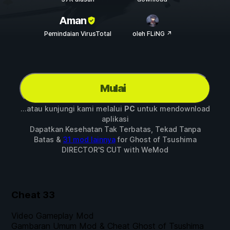
Aman
Pemindaian VirusTotal
oleh FLiNG ↗
Mulai
...atau kunjungi kami melalui
PC
untuk mendownload
aplikasi
Dapatkan Kesehatan Tak Terbatas, Tekad Tanpa
Batas &
31 mod lainnya
for
Ghost of Tsushima
DIRECTOR'S CUT
with
WeMod
Cheat
33
Video Gameplay Mod
Gambaran Umum Mod & Cheat Ghost of Tsushima