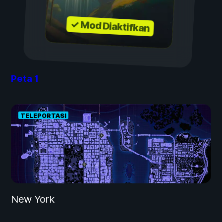
✓ Mod Diaktifkan
Peta
1
TELEPORTASI
New York