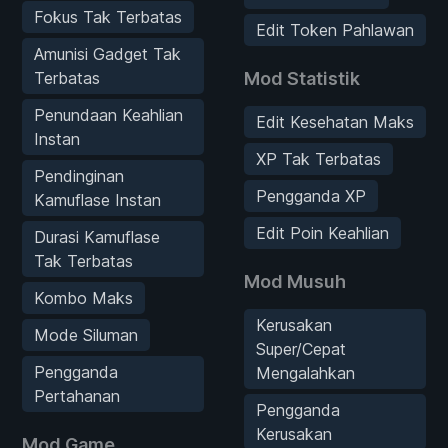
Fokus Tak Terbatas
Edit Token Pahlawan
Amunisi Gadget Tak
Terbatas
Mod Statistik
Penundaan Keahlian
Edit Kesehatan Maks
Instan
XP Tak Terbatas
Pendinginan
Pengganda XP
Kamuflase Instan
Edit Poin Keahlian
Durasi Kamuflase
Tak Terbatas
Mod Musuh
Kombo Maks
Kerusakan
Mode Siluman
Super/Cepat
Pengganda
Mengalahkan
Pertahanan
Pengganda
Kerusakan
Mod Game