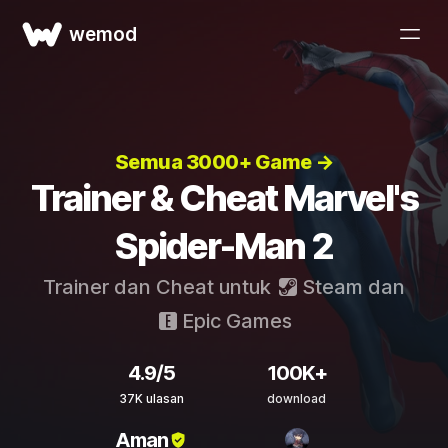
wemod
Semua 3000+ Game →
Trainer & Cheat Marvel's
Spider-Man 2
Trainer dan Cheat untuk
Steam
dan
Epic Games
4.9/5
100K+
37K ulasan
download
Aman