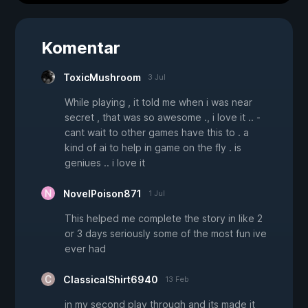
Komentar
ToxicMushroom
3 Jul
While playing , it told me when i was near
secret , that was so awesome ., i love it .. -
cant wait to other games have this to . a
kind of ai to help in game on the fly . is
geniues .. i love it
NovelPoison871
1 Jul
This helped me complete the story in like 2
or 3 days seriously some of the most fun ive
ever had
ClassicalShirt6940
13 Feb
in my second play through and its made it