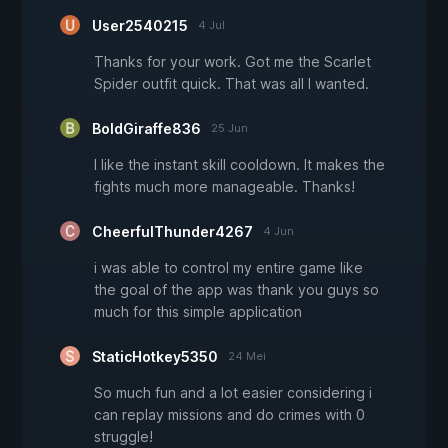
User2540215
4 Jul
Thanks for your work. Got me the Scarlet
Spider outfit quick. That was all I wanted.
BoldGiraffe836
25 Jun
I like the instant skill cooldown. It makes the
fights much more manageable. Thanks!
CheerfulThunder4267
4 Jun
i was able to control my entire game like
the goal of the app was thank you guys so
much for this simple application
StaticHotkey5350
24 Mei
So much fun and a lot easier considering i
can replay missions and do crimes with 0
struggle!