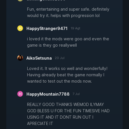
Fun, entertaining and super safe. definitely
would try it. helps with progression lol
HappyStranger9471
19 Agt
i loved it the mods were goo and even the
game is they go reallywell
AikoSetsuna
20 Jul
Loved it. It works so well and wonderfully!
Having already beat the game normally I
wanted to test out the mods now.
HappyMountain7788
7 Jul
REALLY GOOD THANKS WEMOD ILYMAY
GOD BLESS U FOR THE FUN TIMESIVE HAD
USING IT AND IT DONT RUN OUT I
APRECIATE IT