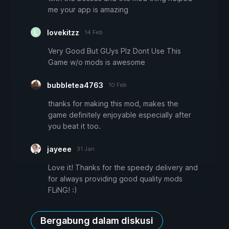
me your app is amazing
lovekitzz
14 Feb
Very Good But GUys Plz Dont Use This
Game w/o mods is awesome
bubbletea4763
10 Feb
thanks for making this mod, makes the
game definitely enjoyable especially after
you beat it too.
jayeee
31 Jan
Love it! Thanks for the speedy delivery and
for always providing good quality mods
FLiNG! :)
Bergabung dalam diskusi