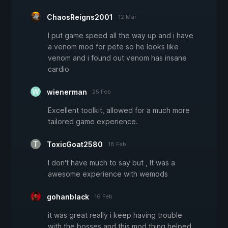
ChaosReigns2001
12 Mar
I put game speed all the way up and i have
a venom mod for pete so he looks like
venom and i found out venom has insane
cardio
wienerman
25 Feb
Excellent toolkit, allowed for a much more
tailored game experience.
ToxicGoat2580
18 Feb
I don't have much to say but , It was a
awesome experience with wemods
gohanblack
16 Feb
it was great really i keep having trouble
with the bosses and this mod thing helped