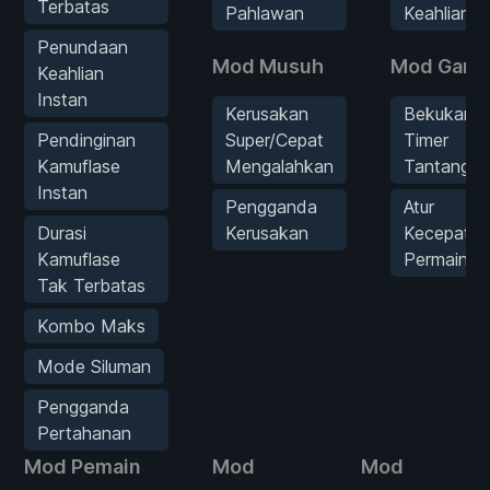
Terbatas
Pahlawan
Keahlian
Penundaan
Mod Musuh
Mod Gam
Keahlian
Instan
Kerusakan
Bekukan
Pendinginan
Super/Cepat
Timer
Kamuflase
Mengalahkan
Tantangan
Instan
Pengganda
Atur
Durasi
Kerusakan
Kecepatan
Kamuflase
Permainan
Tak Terbatas
Kombo Maks
Mode Siluman
Pengganda
Pertahanan
Mod Pemain
Mod
Mod