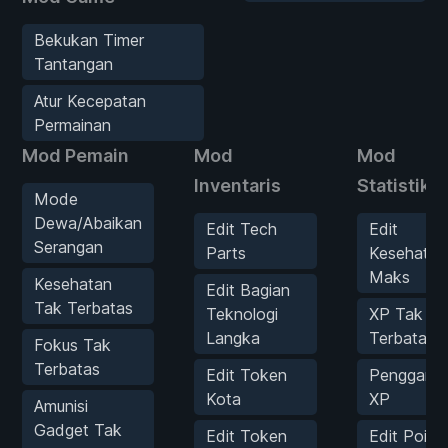
Bekukan Timer
Tantangan
Atur Kecepatan
Permainan
Mod Pemain
Mod
Mod
Inventaris
Statistik
Mode
Dewa/Abaikan
Edit Tech
Edit
Serangan
Parts
Kesehatan
Maks
Kesehatan
Edit Bagian
Tak Terbatas
Teknologi
XP Tak
Langka
Terbatas
Fokus Tak
Terbatas
Edit Token
Penggand
Kota
XP
Amunisi
Gadget Tak
Edit Token
Edit Poin