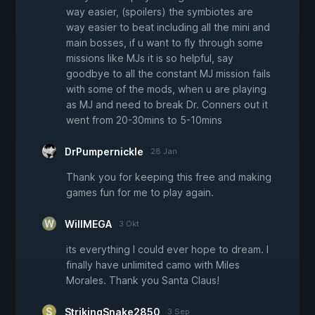
way easier, (spoilers) the symbiotes are
way easier to beat including all the mini and
main bosses, if u want to fly through some
missions like MJs it is so helpful, say
goodbye to all the constant MJ mission fails
with some of the mods, when u are playing
as MJ and need to break Dr. Conners out it
went from 20-30mins to 5-10mins
DrPumpernickle
28 Jan
Thank you for keeping this free and making
games fun for me to play again.
WillMEGA
3 Okt
its everything I could ever hope to dream. I
finally have unlimited camo with Miles
Morales. Thank you Santa Claus!
StrikingSnake2850
3 Sep