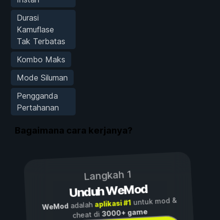
Durasi
Kamuflase
Tak Terbatas
Kombo Maks
Mode Siluman
Pengganda
Pertahanan
Bagaimana cara kerjanya?
Langkah 1
Unduh WeMod
untuk mod &
aplikasi #1
adalah
WeMod
3000+ game
cheat di