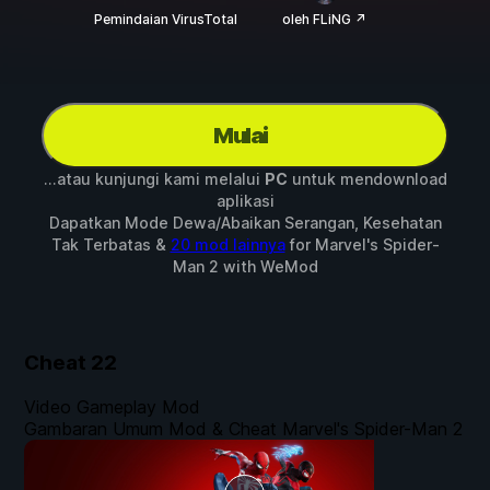
Pemindaian VirusTotal
oleh FLiNG ↗
Mulai
...atau kunjungi kami melalui
PC
untuk mendownload
aplikasi
Dapatkan Mode Dewa/Abaikan Serangan, Kesehatan
Tak Terbatas &
20 mod lainnya
for
Marvel's Spider-
Man 2
with
WeMod
Cheat
22
Video Gameplay Mod
Gambaran Umum Mod & Cheat Marvel's Spider-Man 2