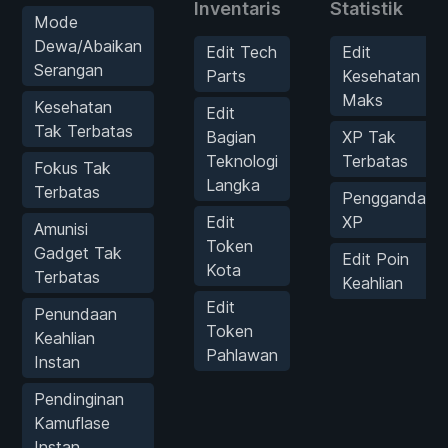
Inventaris
Statistik
Mode
Dewa/Abaikan
Edit Tech
Edit
Serangan
Parts
Kesehatan
Maks
Kesehatan
Edit
Tak Terbatas
Bagian
XP Tak
Teknologi
Terbatas
Fokus Tak
Langka
Terbatas
Pengganda
Edit
XP
Amunisi
Token
Gadget Tak
Edit Poin
Kota
Terbatas
Keahlian
Edit
Penundaan
Token
Keahlian
Pahlawan
Instan
Pendinginan
Kamuflase
Instan