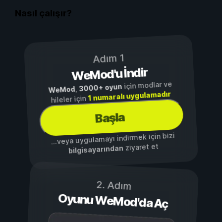
Nasıl çalışır?
Adım 1
WeMod'u İndir
için modlar ve
3000+ oyun
,
WeMod
1 numaralı uygulamadır
hileler için
Başla
...veya uygulamayı indirmek için bizi
ziyaret et
bilgisayarından
2. Adım
Oyunu WeMod'da Aç