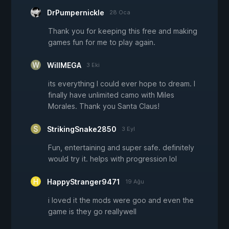
DrPumpernickle
28 Oca
Thank you for keeping this free and making
games fun for me to play again.
WillMEGA
3 Eki
its everything I could ever hope to dream. I
finally have unlimited camo with Miles
Morales. Thank you Santa Claus!
StrikingSnake2850
3 Eyl
Fun, entertaining and super safe. definitely
would try it. helps with progression lol
HappyStranger9471
19 Ağu
i loved it the mods were goo and even the
game is they go reallywell