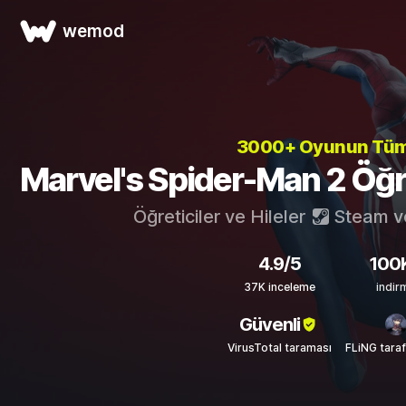
wemod
3000+ Oyunun Tü
Marvel's Spider-Man 2 Öğret
Öğreticiler ve Hileler
Steam
v
4.9/5
100
37K inceleme
indir
Güvenli
VirusTotal taraması
FLiNG tara