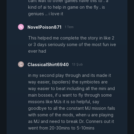
cant wait to other games have this to . a
kind of ai to help in game on the fly . is
geniues .. i love it
NovelPoison871
1 Tem
This helped me complete the story in like 2
or 3 days seriously some of the most fun ive
ever had
ClassicalShirt6940
13 Şub
in my second play through and its made it
way easier, (spoilers) the symbiotes are
way easier to beat including all the mini and
main bosses, if u want to fly through some
missions like MJs it is so helpful, say
goodbye to all the constant MJ mission fails
with some of the mods, when u are playing
as MJ and need to break Dr. Conners out it
went from 20-30mins to 5-10mins