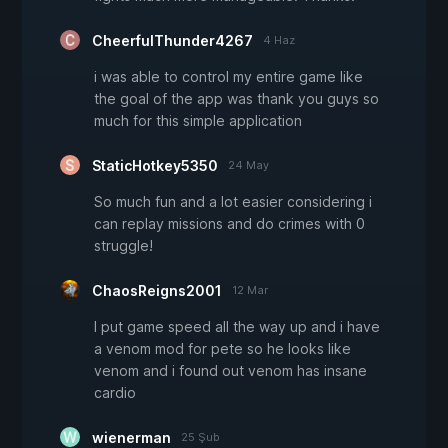
CheerfulThunder4267
4 Haz
i was able to control my entire game like
the goal of the app was thank you guys so
much for this simple application
StaticHotkey5350
24 May
So much fun and a lot easier considering i
can replay missions and do crimes with 0
struggle!
ChaosReigns2001
12 Mar
I put game speed all the way up and i have
a venom mod for pete so he looks like
venom and i found out venom has insane
cardio
wienerman
25 Şub