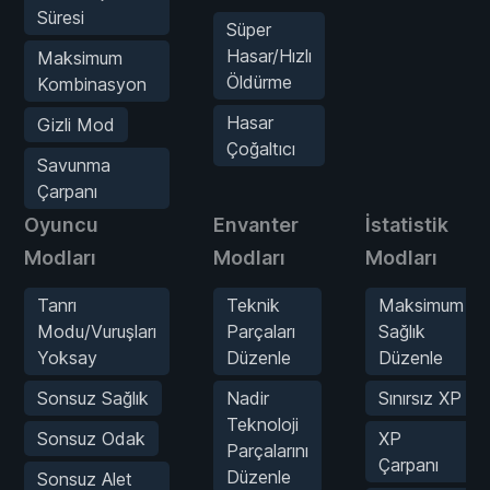
Süresi
Süper
Hasar/Hızlı
Maksimum
Öldürme
Kombinasyon
Hasar
Gizli Mod
Çoğaltıcı
Savunma
Çarpanı
Oyuncu
Envanter
İstatistik
Modları
Modları
Modları
Tanrı
Teknik
Maksimum
Modu/Vuruşları
Parçaları
Sağlık
Yoksay
Düzenle
Düzenle
Sonsuz Sağlık
Nadir
Sınırsız XP
Teknoloji
Sonsuz Odak
XP
Parçalarını
Çarpanı
Düzenle
Sonsuz Alet