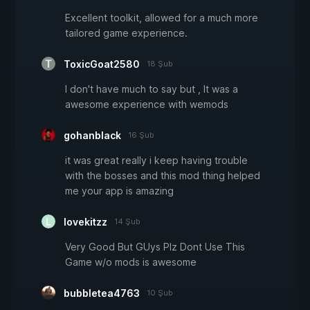
Excellent toolkit, allowed for a much more
tailored game experience.
ToxicGoat2580
18 Şub
I don't have much to say but , It was a
awesome experience with wemods
gohanblack
16 Şub
it was great really i keep having trouble
with the bosses and this mod thing helped
me your app is amazing
lovekitzz
14 Şub
Very Good But GUys Plz Dont Use This
Game w/o mods is awesome
bubbletea4763
10 Şub