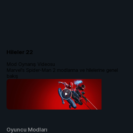
Hileler
22
Mod Oynanış Videosu
Marvel's Spider-Man 2 modlarına ve hilelerine genel
bakış
Oyuncu Modları