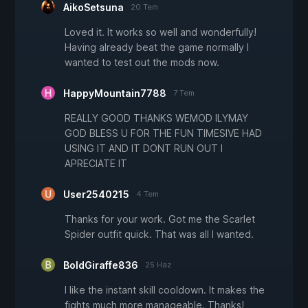
AikoSetsuna
20 Tem
Loved it. It works so well and wonderfully!
Having already beat the game normally I
wanted to test out the mods now.
HappyMountain7788
7 Tem
REALLY GOOD THANKS WEMOD ILYMAY
GOD BLESS U FOR THE FUN TIMESIVE HAD
USING IT AND IT DONT RUN OUT I
APRECIATE IT
User2540215
4 Tem
Thanks for your work. Got me the Scarlet
Spider outfit quick. That was all I wanted.
BoldGiraffe836
25 Haz
I like the instant skill cooldown. It makes the
fights much more manageable. Thanks!