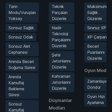
Tanrı
Teknik
Maksimum
Modu/Vuruşları
Parçaları
Sağlık
Yoksay
Düzenle
Düzenle
Sonsuz Sağlık
Nadir
Sınırsız XP
Teknoloji
Sonsuz Odak
XP Çarpanı
Parçalarını
Düzenle
Sonsuz Alet
Beceri
Cephanesi
Puanlarını
Şehir
Düzenle
Jetonlarını
Anında Beceri
Düzenle
Soğuma Süresi
Oyun Modlar
Kahraman
Anında
Zamanlayıcıyı
Jetonlarını
Kamuflaj
Dondur
Düzenle
Bekleme
Süresi
Oyun Hızı
Düşmanlar
Ayarlama
Sonsuz
Modları
Kamuflaj