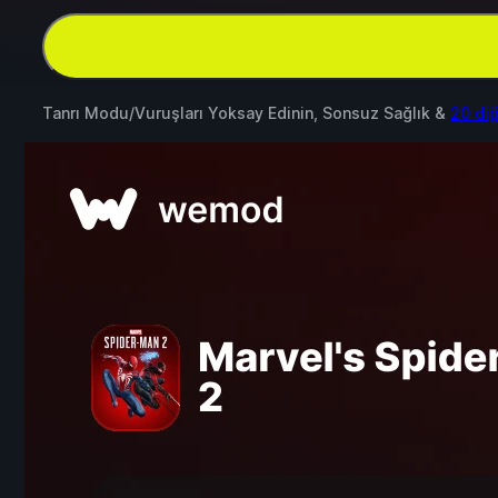
Tanrı Modu/Vuruşları Yoksay Edinin, Sonsuz Sağlık &
20 di