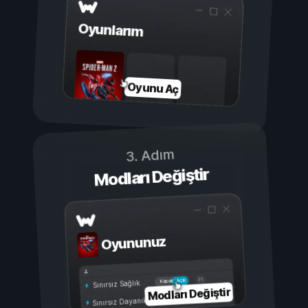
Oyunlarım
Oyunu Aç
3. Adım
Modları Değiştir
Oyununuz
Açık
Kapalı
Sınırsız Sağlık
Modları Değiştir
Sınırsız Dayanıklılık