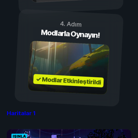
4. Adım
Modlarla Oynayın!
✓ Modlar Etkinleştirildi
Haritalar
1
IŞINLA