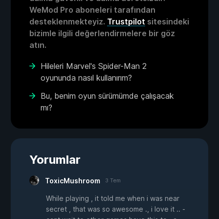
WeMod Pro aboneleri tarafından
desteklenmekteyiz.
Trustpilot
sitesindeki
bizimle ilgili değerlendirmelere bir göz
atın.
Hileleri Marvel's Spider-Man 2
oyununda nasıl kullanırım?
Bu, benim oyun sürümümde çalışacak
mı?
Yorumlar
ToxicMushroom
3 Tem
While playing , it told me when i was near
secret , that was so awesome ., i love it .. -