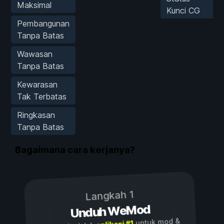
Maksimal
Kunci CG
Pembangunan
Tanpa Batas
Wawasan
Tanpa Batas
Kewarasan
Tak Terbatas
Ringkasan
Tanpa Batas
Bagaimana cara kerjanya?
Langkah 1
Unduh WeMod
untuk mod &