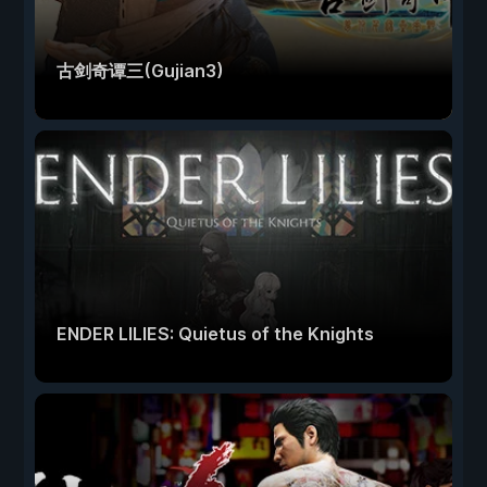
古剑奇谭三(Gujian3)
ENDER LILIES: Quietus of the Knights