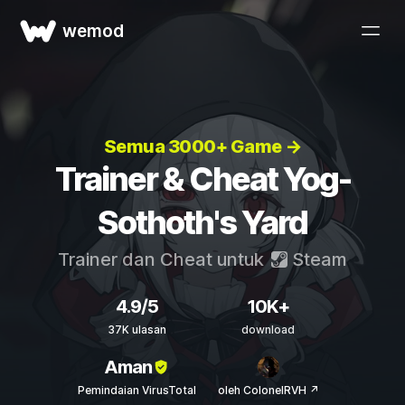
wemod
Semua 3000+ Game →
Trainer & Cheat Yog-
Sothoth's Yard
Trainer dan Cheat untuk
Steam
4.9/5
10K+
37K ulasan
download
Aman
Pemindaian VirusTotal
oleh ColonelRVH ↗