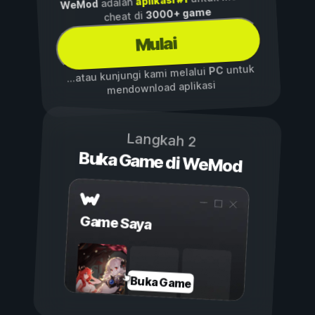
aplikasi #1
adalah
WeMod
3000+ game
cheat di
Mulai
untuk
PC
...atau kunjungi kami melalui
mendownload aplikasi
Langkah 2
Buka Game di WeMod
Game Saya
Buka Game