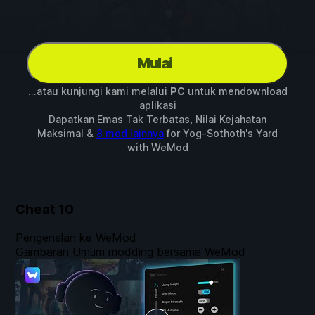
Mulai
...atau kunjungi kami melalui
PC
untuk mendownload
aplikasi
Dapatkan Emas Tak Terbatas, Nilai Kejahatan
Maksimal &
8 mod lainnya
for
Yog-Sothoth's Yard
with
WeMod
Cheat
10
Pengenalan ke WeMod
Gambaran Umum modding bersama WeMod