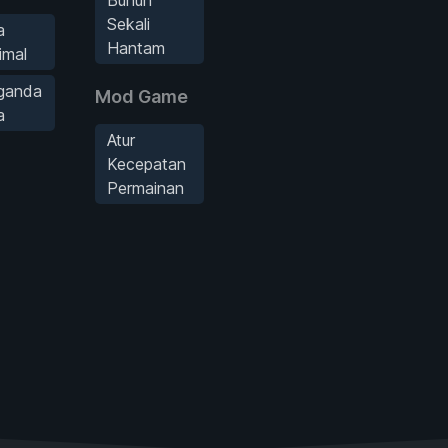
Sekali
a
Hantam
imal
ganda
Mod Game
a
Atur
Kecepatan
Permainan