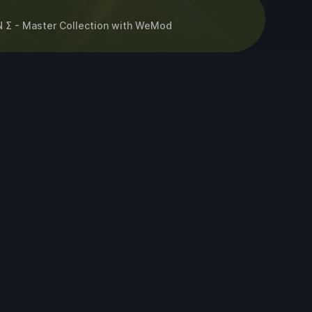
 Σ - Master Collection
with
WeMod