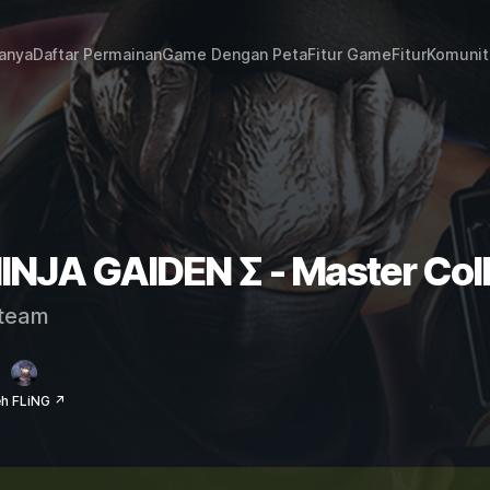
janya
Daftar Permainan
Game Dengan Peta
Fitur Game
Fitur
Komunit
NINJA GAIDEN Σ - Master Col
team
eh FLiNG ↗