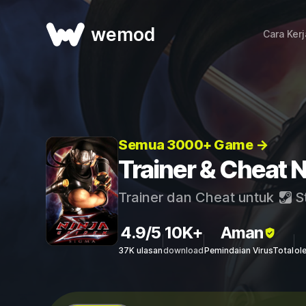
wemod
Cara Ker
Semua 3000+ Game →
Trainer & Cheat 
Trainer dan Cheat untuk
S
4.9/5
10K+
Aman
37K ulasan
download
Pemindaian VirusTotal
ol