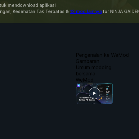
uk mendownload aplikasi
ngan, Kesehatan Tak Terbatas &
12 mod lainnya
for
NINJA GAIDEN
Pengenalan ke WeMod
Gambaran
Umum modding
bersama
WeMod