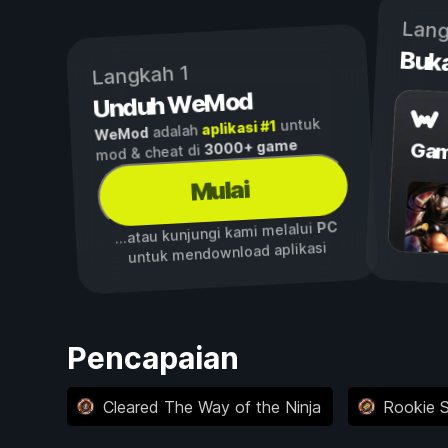
Lang
Buk
Langkah 1
Unduh WeMod
untuk
aplikasi #1
adalah
WeMod
3000+ game
Gam
mod & cheat di
Mulai
PC
...atau kunjungi kami melalui
untuk mendownload aplikasi
Pencapaian
Cleared The Way of the Ninja
Rookie 