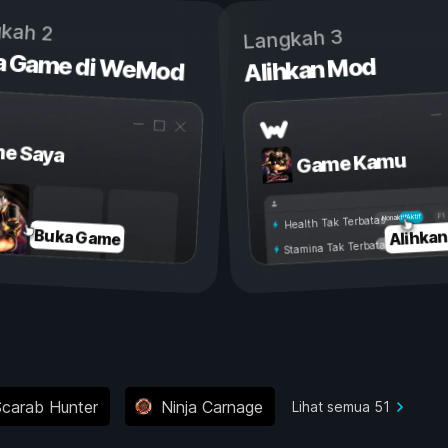
kah 2
Langkah 3
a Game di WeMod
Alihkan Mod
e Saya
Game Kamu
Aktif
Nonaktif
Health Tak Terbatas
Alihka
Buka Game
Stamina Tak Terbatas
Scarab Hunter
Ninja Carnage
Lihat semua 51