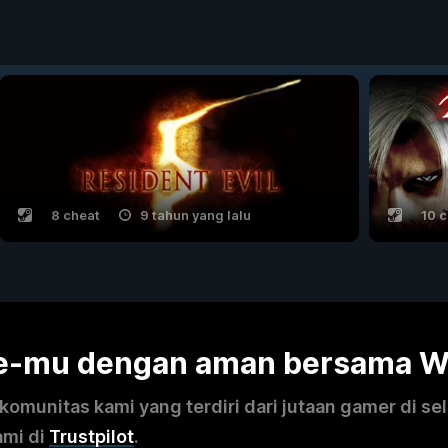
8 cheat
9 tahun yang lalu
10 
me-mu dengan aman bersama 
omunitas kami yang terdiri dari jutaan gamer di se
ami di
Trustpilot
.