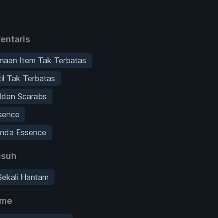
entaris
naan Item Tak Terbatas
il Tak Terbatas
lden Scarabs
sence
nda Essence
suh
Sekali Hantam
ame