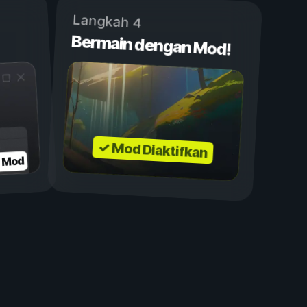
Langkah 4
Bermain dengan Mod!
✓ Mod Diaktifkan
n Mod