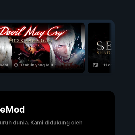
cheat
1 tahun yang lalu
11 cheat
3 
WeMod
luruh dunia. Kami didukung oleh