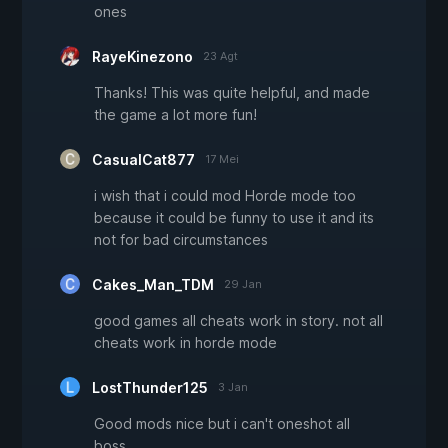
ones
RayeKinezono
23 Agt
Thanks! This was quite helpful, and made
the game a lot more fun!
CasualCat877
17 Mei
i wish that i could mod Horde mode too
because it could be funny to use it and its
not for bad circumstances
Cakes_Man_TDM
29 Jan
good games all cheats work in story. not all
cheats work in horde mode
LostThunder125
3 Jan
Good mods nice but i can't oneshot all
boss.