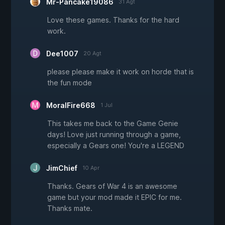
Mr-Pancake19086
31 Agt
Love these games. Thanks for the hard
work.
Dee1007
20 Agt
please please make it work on horde that is
the fun mode
MoralFire668
1 Jul
This takes me back to the Game Genie
days! Love just running through a game,
especially a Gears one! You're a LEGEND
JimChief
10 Apr
Thanks. Gears of War 4 is an awesome
game but your mod made it EPIC for me.
Thanks mate.