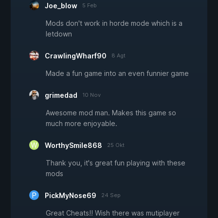
Joe_blow
5 Feb
Mods don't work in horde mode which is a
letdown
CrawlingWharf90
8 Agt
Made a fun game into an even funnier game
grimedad
10 Nov
Awesome mod man. Makes this game so
much more enjoyable.
WorthySmile868
25 Okt
Thank you, it's great fun playing with these
mods
PickMyNose69
24 Sep
Great Cheats!! Wish there was mutiplayer