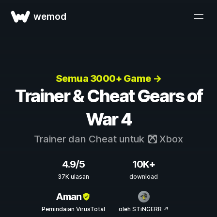
wemod
Semua 3000+ Game →
Trainer & Cheat Gears of
War 4
Trainer dan Cheat untuk
Xbox
4.9/5
10K+
37K ulasan
download
Aman
Pemindaian VirusTotal
oleh STiNGERR ↗