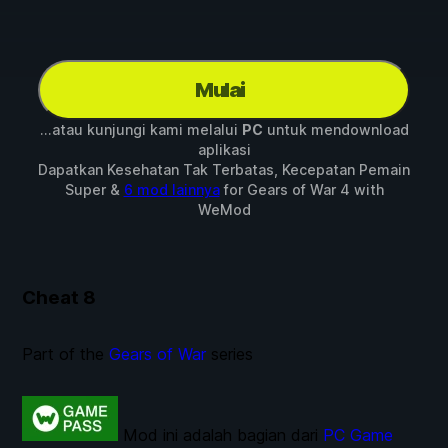
Mulai
...atau kunjungi kami melalui
PC
untuk mendownload
aplikasi
Dapatkan Kesehatan Tak Terbatas, Kecepatan Pemain
Super &
6 mod lainnya
for
Gears of War 4
with
WeMod
Cheat
8
Part of the
Gears of War
series
Mod ini adalah bagian dari
PC Game