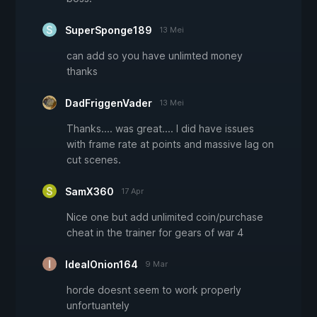
SuperSponge189
13 Mei
can add so you have unlimted money
thanks
DadFriggenVader
13 Mei
Thanks.... was great.... I did have issues
with frame rate at points and massive lag on
cut scenes.
SamX360
17 Apr
Nice one but add unlimited coin/purchase
cheat in the trainer for gears of war 4
IdealOnion164
9 Mar
horde doesnt seem to work properly
unfortuantely