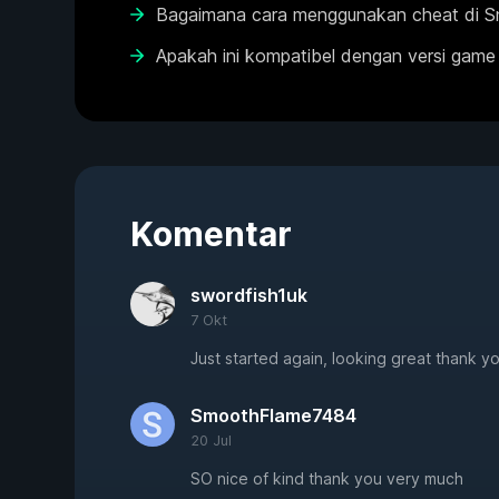
Bagaimana cara menggunakan cheat di Sn
Apakah ini kompatibel dengan versi game
Komentar
swordfish1uk
7 Okt
Just started again, looking great thank yo
SmoothFlame7484
20 Jul
SO nice of kind thank you very much