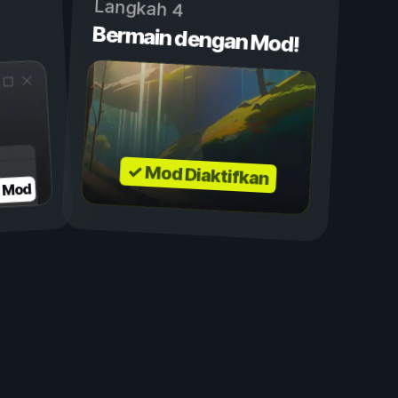
Langkah 4
Bermain dengan Mod!
✓ Mod Diaktifkan
n Mod