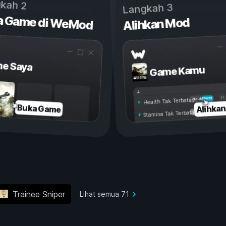
kah 2
Langkah 3
a Game di WeMod
Alihkan Mod
e Saya
Game Kamu
Aktif
Nonaktif
Health Tak Terbatas
Alihka
Buka Game
Stamina Tak Terbatas
Trainee Sniper
Lihat semua 71