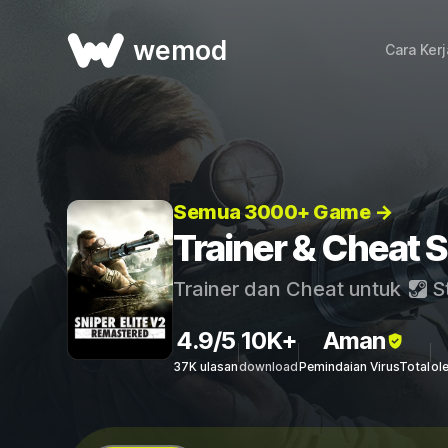
wemod
Cara Ker
Semua 3000+ Game →
Trainer & Cheat 
Trainer dan Cheat untuk
S
4.9/5
10K+
Aman
37K ulasan
download
Pemindaian VirusTotal
ol