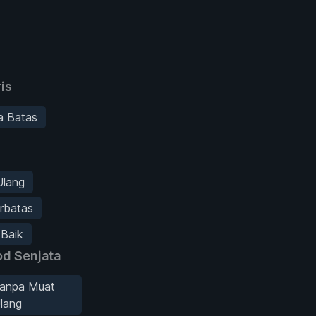
is
a Batas
Ulang
erbatas
 Baik
d Senjata
anpa Muat
lang