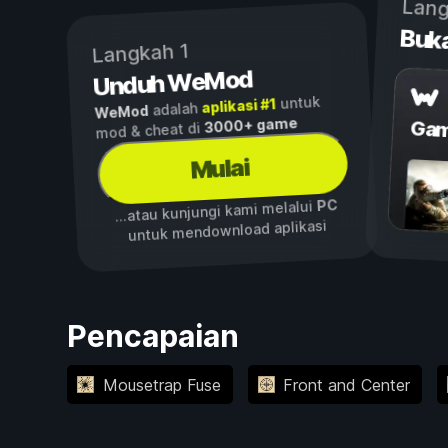
Lang
Buk
Langkah 1
Unduh WeMod
untuk
aplikasi #1
adalah
WeMod
3000+ game
Gam
mod & cheat di
Mulai
PC
...atau kunjungi kami melalui
untuk mendownload aplikasi
Pencapaian
Mousetrap Fuse
Front and Center