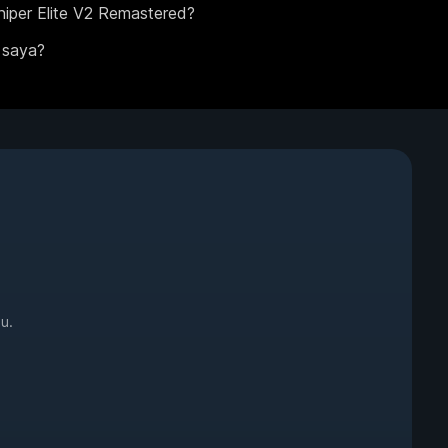
iper Elite V2 Remastered?
 saya?
u.