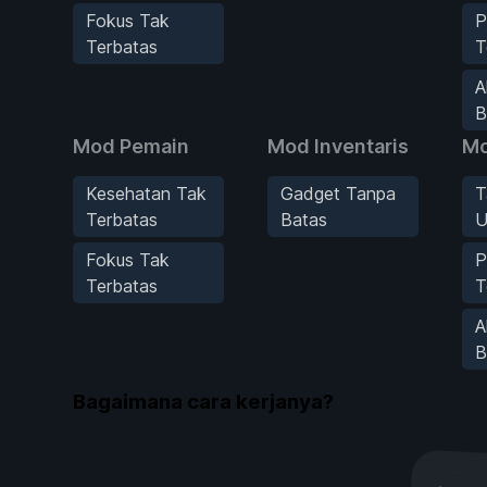
Fokus Tak
P
Terbatas
T
A
B
Mod Pemain
Mod Inventaris
Mo
Kesehatan Tak
Gadget Tanpa
T
Terbatas
Batas
U
Fokus Tak
P
Terbatas
T
A
B
Bagaimana cara kerjanya?