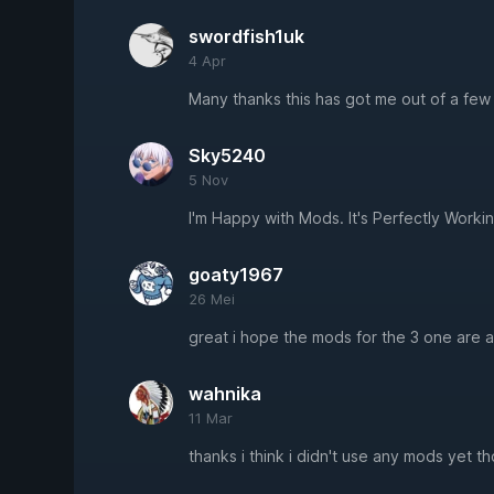
swordfish1uk
4 Apr
Many thanks this has got me out of a few
Sky5240
5 Nov
I'm Happy with Mods. It's Perfectly Worki
goaty1967
26 Mei
great i hope the mods for the 3 one are 
wahnika
11 Mar
thanks i think i didn't use any mods yet t