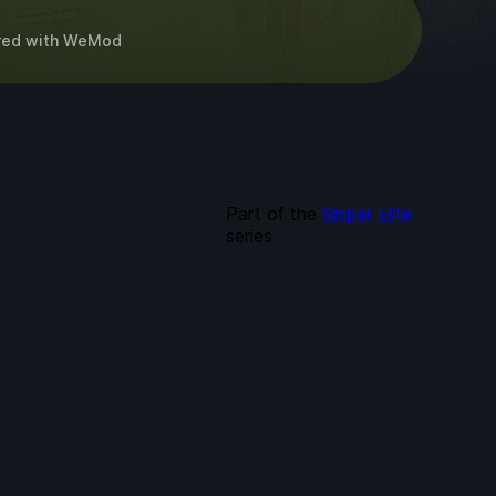
red
with
WeMod
Part of the
Sniper Elite
series