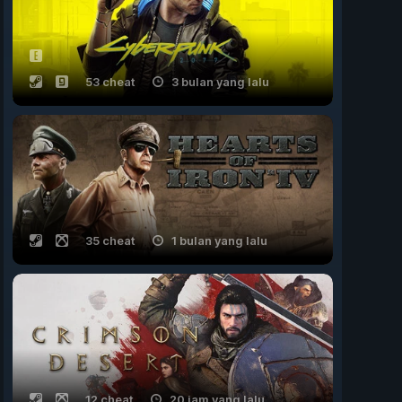
53 cheat
3 bulan yang lalu
35 cheat
1 bulan yang lalu
12 cheat
20 jam yang lalu