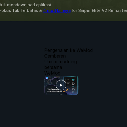
uk mendownload aplikasi
 Fokus Tak Terbatas &
4 mod lainnya
for
Sniper Elite V2 Remaste
Pengenalan ke WeMod
Gambaran
Umum modding
bersama
WeMod