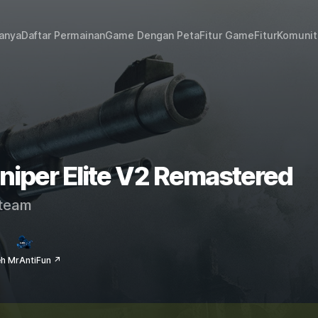
janya
Daftar Permainan
Game Dengan Peta
Fitur Game
Fitur
Komunit
Sniper Elite V2 Remastered
team
eh MrAntiFun ↗