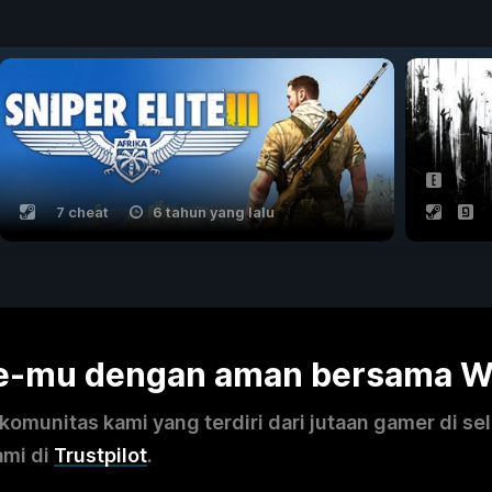
7 cheat
6 tahun yang lalu
me-mu dengan aman bersama 
omunitas kami yang terdiri dari jutaan gamer di se
ami di
Trustpilot
.