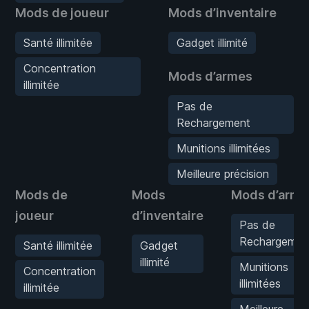
Mods de joueur
Mods d’inventaire
Santé illimitée
Gadget illimité
Concentration
Mods d’armes
illimitée
Pas de
Rechargement
Munitions illimitées
Meilleure précision
Mods de
Mods
Mods d’arme
joueur
d’inventaire
Pas de
Rechargemen
Santé illimitée
Gadget
illimité
Munitions
Concentration
illimitées
illimitée
Meilleure