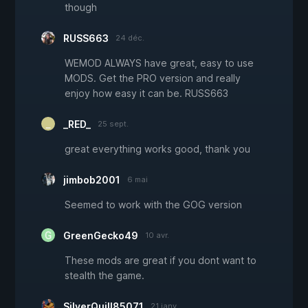
though
RUSS663
24 déc.
WEMOD ALWAYS have great, easy to use
MODS. Get the PRO version and really
enjoy how easy it can be. RUSS663
_RED_
25 sept.
great everything works good, thank you
jimbob2001
6 mai
Seemed to work with the GOG version
GreenGecko49
10 avr.
These mods are great if you dont want to
stealth the game.
SilverQuill85071
21 janv.