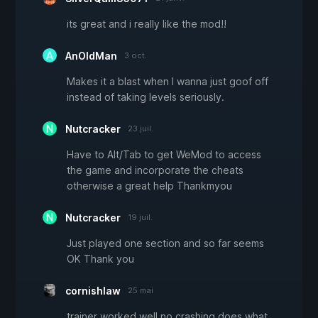
its great and i really like the mod!!
AnOldMan
3 oct.
Makes it a blast when I wanna just goof off
instead of taking levels seriously.
Nutcracker
23 juil.
Have to Alt/Tab to get WeMod to access
the game and incorporate the cheats
otherwise a great help Thankmyou
Nutcracker
19 juil.
Just played one section and so far seems
OK Thank you
cornishlaw
25 mai
trainer worked well no crashing does what