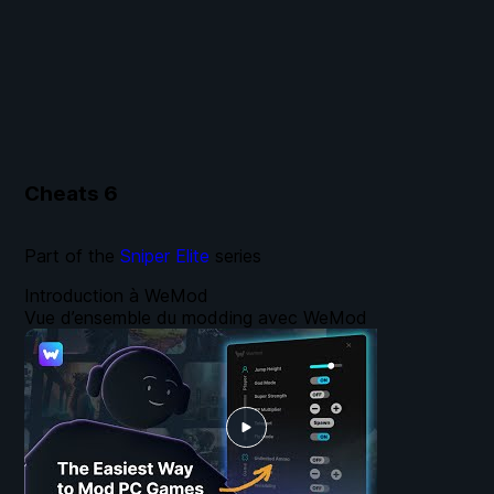
Cheats
6
Part of the
Sniper Elite
series
Introduction à WeMod
Vue d’ensemble du modding avec WeMod