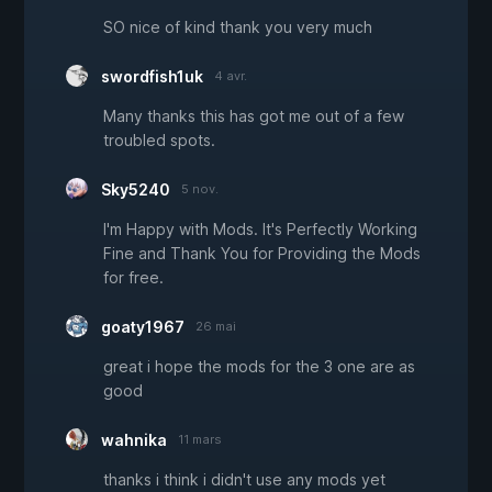
SO nice of kind thank you very much
swordfish1uk
4 avr.
Many thanks this has got me out of a few
troubled spots.
Sky5240
5 nov.
I'm Happy with Mods. It's Perfectly Working
Fine and Thank You for Providing the Mods
for free.
goaty1967
26 mai
great i hope the mods for the 3 one are as
good
wahnika
11 mars
thanks i think i didn't use any mods yet