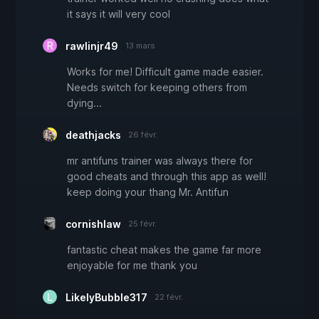
it says it will very cool
rawlinjr49
13 mars
Works for me! Difficult game made easier.
Needs switch for keeping others from
dying...
deathjacks
26 févr.
mr antifuns trainer was always there for
good cheats and through this app as well!
keep doing your thang Mr. Antifun
cornishlaw
25 févr.
fantastic cheat makes the game far more
enjoyable for me thank you
LikelyBubble317
22 févr.