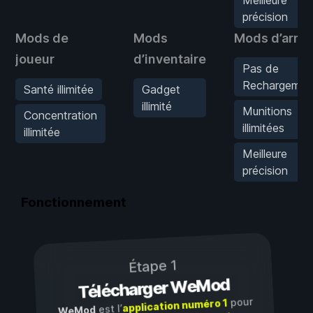
précision
Mods de
Mods
Mods d’arme
joueur
d’inventaire
Pas de
Rechargemen
Santé illimitée
Gadget
illimité
Munitions
Concentration
illimitées
illimitée
Meilleure
précision
Fonctionnement
Étape 1
Télécharger WeMod
pour
application numéro 1
est l’
WeMod