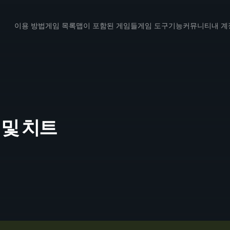
이용 방법
게임 목록
맵이 포함된 게임들
게임 도구
기능
커뮤니티
내 계
너 및 치트